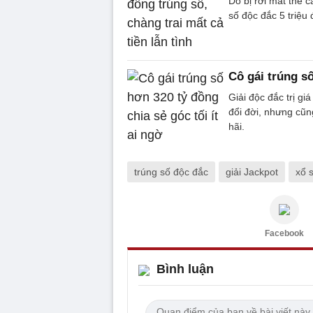
Do bị rơi mất thẻ 
số độc đắc 5 triệu 
Cô gái trúng số
Giải độc đắc trị g
đổi đời, nhưng cũn
hãi.
trúng số độc đắc
giải Jackpot
xổ s
Facebook
Bình luận