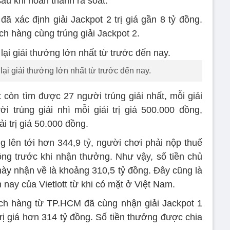
au khi hoàn thành rà soát.
đã xác định giải Jackpot 2 trị giá gần 8 tỷ đồng.
h hàng cùng trúng giải Jackpot 2.
i giải thưởng lớn nhất từ trước đến nay.
tt còn tìm được 27 người trúng giải nhất, mỗi giải
ời trúng giải nhì mỗi giải trị giá 500.000 đồng,
i trị giá 50.000 đồng.
g lên tới hơn 344,9 tỷ, người chơi phải nộp thuế
ng trước khi nhận thưởng. Như vậy, số tiền chủ
ày nhận về là khoảng 310,5 tỷ đồng. Đây cũng là
 nay của Vietlott từ khi có mặt ở Việt Nam.
ách hàng từ TP.HCM đã cùng nhận giải Jackpot 1
rị giá hơn 314 tỷ đồng. Số tiền thưởng được chia