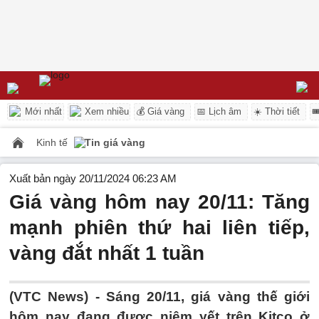
Mới nhất
Xem nhiều
💰 Giá vàng
📅 Lịch âm
☀️ Thời tiết

Kinh tế
Tin giá vàng
Xuất bản ngày 20/11/2024 06:23 AM
Giá vàng hôm nay 20/11: Tăng
mạnh phiên thứ hai liên tiếp,
vàng đắt nhất 1 tuần
(VTC News) -
Sáng 20/11, giá vàng thế giới
hôm nay đang được niêm yết trên Kitco ở