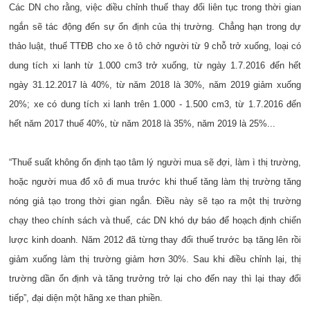
Các DN cho rằng, việc điều chỉnh thuế thay đổi liên tục trong thời gian
ngắn sẽ tác động đến sự ổn định của thị trường. Chẳng hạn trong dự
thảo luật, thuế TTĐB cho xe ô tô chở người từ 9 chỗ trở xuống, loại có
dung tích xi lanh từ 1.000 cm3 trở xuống, từ ngày 1.7.2016 đến hết
ngày 31.12.2017 là 40%, từ năm 2018 là 30%, năm 2019 giảm xuống
20%; xe có dung tích xi lanh trên 1.000 - 1.500 cm3, từ 1.7.2016 đến
hết năm 2017 thuế 40%, từ năm 2018 là 35%, năm 2019 là 25%...
“Thuế suất không ổn định tạo tâm lý người mua sẽ đợi, làm ì thị trường,
hoặc người mua đổ xô đi mua trước khi thuế tăng làm thị trường tăng
nóng giả tạo trong thời gian ngắn. Điều này sẽ tạo ra một thị trường
chạy theo chính sách và thuế, các DN khó dự báo để hoạch định chiến
lược kinh doanh. Năm 2012 đã từng thay đổi thuế trước bạ tăng lên rồi
giảm xuống làm thị trường giảm hơn 30%. Sau khi điều chỉnh lại, thị
trường dần ổn định và tăng trưởng trở lại cho đến nay thì lại thay đổi
tiếp”, đại diện một hãng xe than phiền.