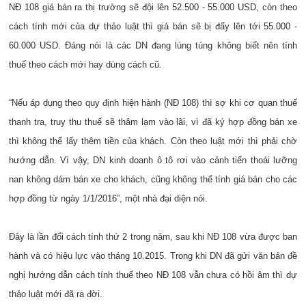
NĐ 108 giá bán ra thị trường sẽ đội lên 52.500 - 55.000 USD, còn theo
cách tính mới của dự thảo luật thì giá bán sẽ bị đẩy lên tới 55.000 -
60.000 USD. Đáng nói là các DN đang lúng túng không biết nên tính
thuế theo cách mới hay dùng cách cũ.
“Nếu áp dụng theo quy định hiện hành (NĐ 108) thì sợ khi cơ quan thuế
thanh tra, truy thu thuế sẽ thâm lạm vào lãi, vì đã ký hợp đồng bán xe
thì không thể lấy thêm tiền của khách. Còn theo luật mới thì phải chờ
hướng dẫn. Vì vậy, DN kinh doanh ô tô rơi vào cảnh tiến thoái lưỡng
nan không dám bán xe cho khách, cũng không thể tính giá bán cho các
hợp đồng từ ngày 1/1/2016”, một nhà đại diện nói.
Đây là lần đổi cách tính thứ 2 trong năm, sau khi NĐ 108 vừa được ban
hành và có hiệu lực vào tháng 10.2015. Trong khi DN đã gửi văn bản đề
nghị hướng dẫn cách tính thuế theo NĐ 108 vẫn chưa có hồi âm thì dự
thảo luật mới đã ra đời.