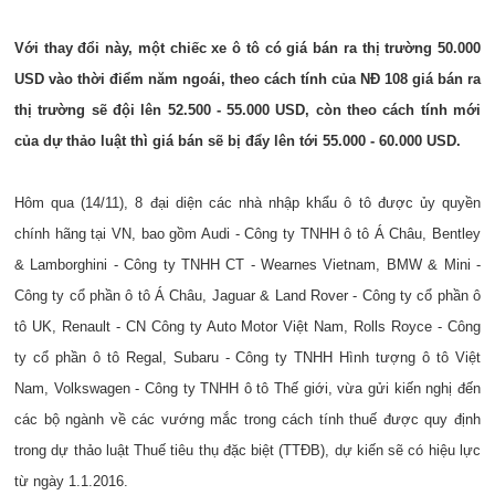
Với thay đổi này, một chiếc xe ô tô có giá bán ra thị trường 50.000
USD vào thời điểm năm ngoái, theo cách tính của NĐ 108 giá bán ra
thị trường sẽ đội lên 52.500 - 55.000 USD, còn theo cách tính mới
của dự thảo luật thì giá bán sẽ bị đẩy lên tới 55.000 - 60.000 USD.
Hôm qua (14/11), 8 đại diện các nhà nhập khẩu ô tô được ủy quyền
chính hãng tại VN, bao gồm Audi - Công ty TNHH ô tô Á Châu, Bentley
& Lamborghini - Công ty TNHH CT - Wearnes Vietnam, BMW & Mini -
Công ty cổ phần ô tô Á Châu, Jaguar & Land Rover - Công ty cổ phần ô
tô UK, Renault - CN Công ty Auto Motor Việt Nam, Rolls Royce - Công
ty cổ phần ô tô Regal, Subaru - Công ty TNHH Hình tượng ô tô Việt
Nam, Volkswagen - Công ty TNHH ô tô Thế giới, vừa gửi kiến nghị đến
các bộ ngành về các vướng mắc trong cách tính thuế được quy định
trong dự thảo luật Thuế tiêu thụ đặc biệt (TTĐB), dự kiến sẽ có hiệu lực
từ ngày 1.1.2016.