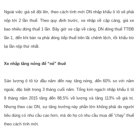
Ngoài việc giá sẽ đội lên, theo cách tính mới DN nhập khẩu ô tô sẽ phải
nộp tới 2 lần thuế. Theo quy định trước, xe nhập về cập cảng, giá xe
bao nhiêu đóng thuế 1 lần. Bây giờ xe cập về cảng, DN đóng thuế TTĐB
lần 1, đến khi bán ra phải đóng tiếp thuế trên lãi chênh lệch, rồi khấu trừ
lại lần nộp thứ nhất.
Xe nhập tăng nóng để “né” thuế
Sản lượng ô tô từ đầu năm đến nay tăng nóng, đến 60% so với năm
ngoái, đặc biệt trong 3 tháng cuối năm. Tổng kim ngạch nhập khẩu ô tô
9 tháng năm 2015 tăng đến 88,5% về lượng và tăng 113% về giá trị.
Nhưng theo các DN, sự tăng trưởng này phần lớn không phải do người
tiêu dùng có nhu cầu cao hơn, mà do họ có nhu cầu mua để “chạy” thuế
theo cách tính mới.