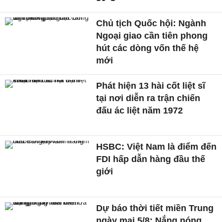
Chủ tịch Quốc hội: Ngành
Ngoại giao cần tiên phong
hút các dòng vốn thế hệ
mới
Phát hiện 13 hài cốt liệt sĩ
tại nơi diễn ra trận chiến
đấu ác liệt năm 1972
HSBC: Việt Nam là điểm đến
FDI hấp dẫn hàng đầu thế
giới
Dự báo thời tiết miền Trung
ngày mai 5/8: Nắng nóng