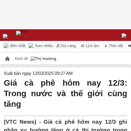
Mới nhất
Xem nhiều
💰 Giá vàng
📅 Lịch âm
☀️ Thời tiết

Kinh tế
Thị trường
Xuất bản ngày 12/03/2025 09:27 AM
Giá cà phê hôm nay 12/3:
Trong nước và thế giới cùng
tăng
(VTC News) -
Giá cà phê hôm nay 12/3 ghi
nhận xu hướng tăng ở cả thị trường trong