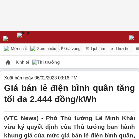
Mới nhất
Xem nhiều
💰 Giá vàng
📅 Lịch âm
☀️ Thời tiết

Kinh tế
Thị trường
Xuất bản ngày 06/02/2023 03:16 PM
Giá bán lẻ điện bình quân tăng
tối đa 2.444 đồng/kWh
(VTC News) -
Phó Thủ tướng Lê Minh Khái
vừa ký quyết định của Thủ tướng ban hành
khung giá của mức giá bán lẻ điện bình quân,