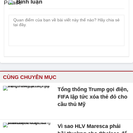
Bình luận
CÙNG CHUYÊN MỤC
Tổng thống Trump gọi điện,
FIFA lập tức xóa thẻ đỏ cho
cầu thủ Mỹ
Vì sao HLV Maresca phải