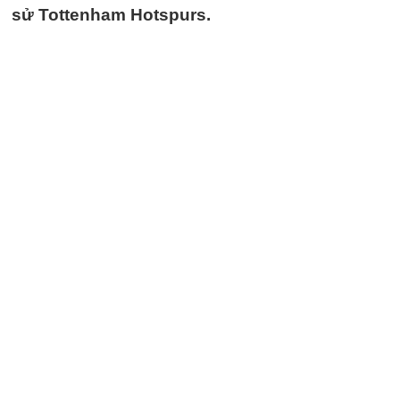
sử Tottenham Hotspurs.