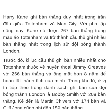
Harry Kane ghi bàn thắng duy nhất trong trận
đấu giữa Tottenham và Man City. Với pha lập
công này, Kane có được 267 bàn thắng trong
màu áo Tottenham và trở thành cầu thủ ghi nhiều
bàn thắng nhất trong lịch sử đội bóng thành
London.
Trước đó, kỉ lục cầu thủ ghi bàn nhiều nhất cho
Tottenham thuộc về huyền thoại Jimmy Greaves
với 266 bàn thắng và ông mất hơn 8 năm để
hoàn tất thành tích của mình. Trong khi đó, ở vị
trí tiếp theo trong danh sách ghi bàn của đội
bóng thành London là Bobby Smith với 208 bàn
thắng. Kế đến là Martin Chivers với 174 bàn và
Cliff Jone cũng ghi đến 159 bàn thắng.