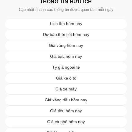
THÔNG TIN HỮU ÍCH
Cập nhật nhanh các thông tin được quan tâm mỗi ngày
Lịch âm hôm nay
Dự báo thời tiết hôm nay
Giá vàng hôm nay
Giá bạc hôm nay
Tỷ giá ngoại tệ
Giá xe ô tô
Giá xe máy
Giá xăng dầu hôm nay
Giá tiêu hôm nay
Giá cà phê hôm nay