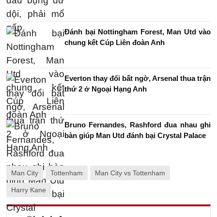
Đánh bại Nottingham Forest, Man Utd vào
chung kết Cúp Liên đoàn Anh
Everton thay đổi bất ngờ, Arsenal thua trận
thứ 2 ở Ngoại Hạng Anh
Bruno Fernandes, Rashford đua nhau ghi
bàn giúp Man Utd đánh bại Crystal Palace
Man City
Tottenham
Man City vs Tottenham
Harry Kane