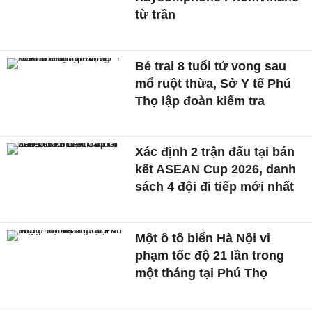
từ trần
Bé trai 8 tuổi tử vong sau
mổ ruột thừa, Sở Y tế Phú
Thọ lập đoàn kiểm tra
Xác định 2 trận đấu tại bán
kết ASEAN Cup 2026, danh
sách 4 đội đi tiếp mới nhất
Một ô tô biển Hà Nội vi
phạm tốc độ 21 lần trong
một tháng tại Phú Thọ