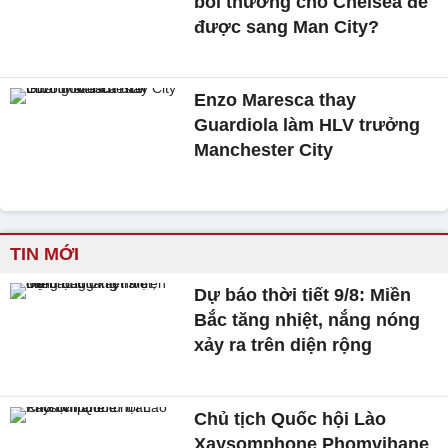
bồi thường cho Chelsea để
được sang Man City?
Enzo Maresca thay
Guardiola làm HLV trưởng
Manchester City
TIN MỚI
Dự báo thời tiết 9/8: Miền
Bắc tăng nhiệt, nắng nóng
xảy ra trên diện rộng
Chủ tịch Quốc hội Lào
Xaysomphone Phomvihane