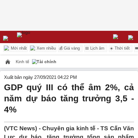
Mới nhất
Xem nhiều
💰 Giá vàng
📅 Lịch âm
☀️ Thời tiết

Kinh tế
Tài chính
Xuất bản ngày 27/09/2021 04:22 PM
GDP quý III có thể âm 2%, cả
năm dự báo tăng trưởng 3,5 -
4%
(VTC News) -
Chuyên gia kinh tế - TS Cấn Văn
Lực dự báo, tăng trưởng tổng sản phẩm