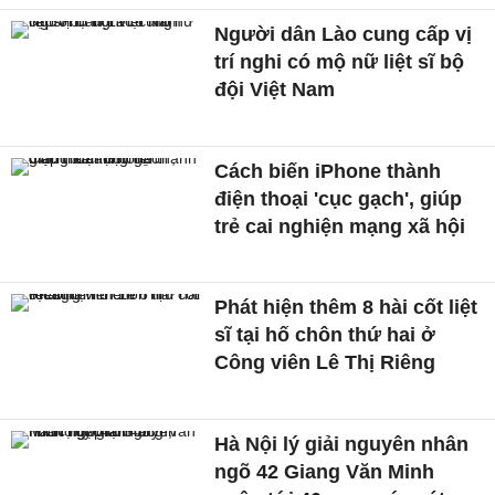
Người dân Lào cung cấp vị
trí nghi có mộ nữ liệt sĩ bộ
đội Việt Nam
Cách biến iPhone thành
điện thoại 'cục gạch', giúp
trẻ cai nghiện mạng xã hội
Phát hiện thêm 8 hài cốt liệt
sĩ tại hố chôn thứ hai ở
Công viên Lê Thị Riêng
Hà Nội lý giải nguyên nhân
ngõ 42 Giang Văn Minh