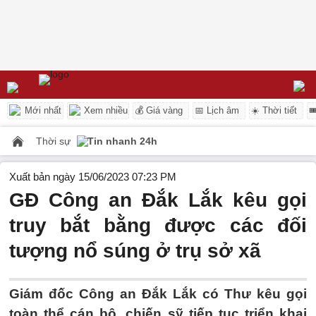
Mới nhất
Xem nhiều
💰 Giá vàng
📅 Lịch âm
☀️ Thời tiết

Thời sự
Tin nhanh 24h
Xuất bản ngày 15/06/2023 07:23 PM
GĐ Công an Đắk Lắk kêu gọi
truy bắt bằng được các đối
tượng nổ súng ở trụ sở xã
Giám đốc Công an Đắk Lắk có Thư kêu gọi
toàn thể cán bộ, chiến sỹ tiếp tục triển khai