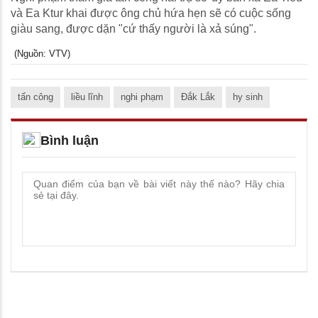
và Ea Ktur khai được ông chủ hứa hẹn sẽ có cuộc sống
giàu sang, được dặn "cứ thấy người là xả súng".
(Nguồn: VTV)
tấn công
liều lĩnh
nghi phạm
Đắk Lắk
hy sinh
Bình luận