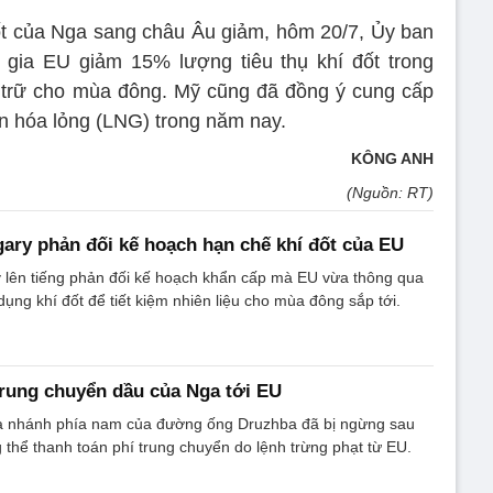
ốt của Nga sang châu Âu giảm, hôm 20/7, Ủy ban
 gia EU giảm 15% lượng tiêu thụ khí đốt trong
 trữ cho mùa đông. Mỹ cũng đã đồng ý cung cấp
ên hóa lỏng (LNG) trong năm nay.
KÔNG ANH
(Nguồn: RT)
ary phản đối kế hoạch hạn chế khí đốt của EU
 lên tiếng phản đối kế hoạch khẩn cấp mà EU vừa thông qua
ụng khí đốt để tiết kiệm nhiên liệu cho mùa đông sắp tới.
rung chuyển dầu của Nga tới EU
 nhánh phía nam của đường ống Druzhba đã bị ngừng sau
 thể thanh toán phí trung chuyển do lệnh trừng phạt từ EU.