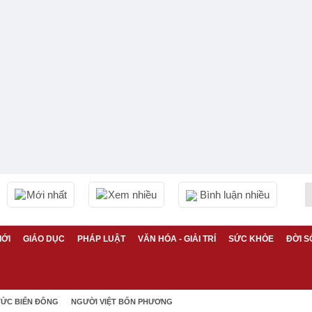
Mới nhất
Xem nhiều
Bình luận nhiều
IỚI
GIÁO DỤC
PHÁP LUẬT
VĂN HÓA - GIẢI TRÍ
SỨC KHỎE
ĐỜI S
TỨC BIỂN ĐÔNG
NGƯỜI VIỆT BỐN PHƯƠNG