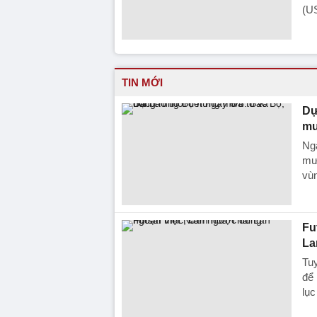
(U
TIN MỚI
Dự
mư
Ng
mưa
vùn
Fu
La
Tuy
để 
lục