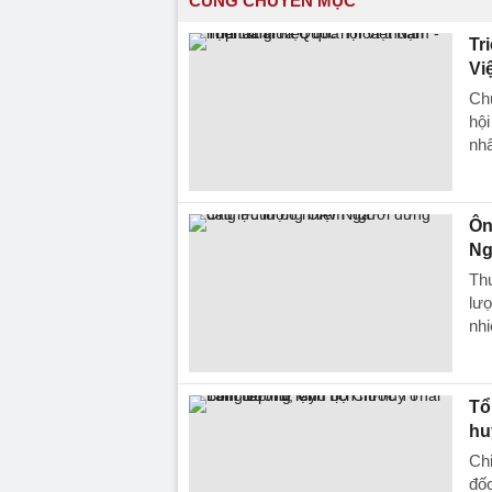
CÙNG CHUYÊN MỤC
Tr
Vi
Ch
hộ
nhâ
Ôn
Ng
Th
lượ
nhi
Tổ
hu
Chi
đố