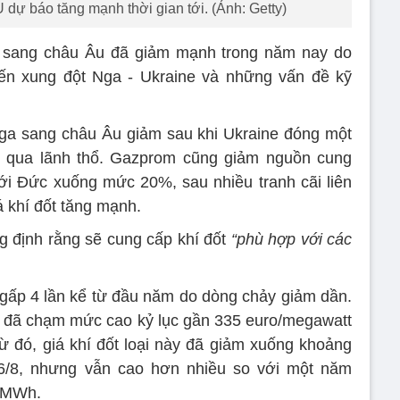
EU dự báo tăng mạnh thời gian tới. (Ảnh: Getty)
 sang châu Âu đã giảm mạnh trong năm nay do
đến xung đột Nga - Ukraine và những vấn đề kỹ
Nga sang châu Âu giảm sau khi Ukraine đóng một
 qua lãnh thổ. Gazprom cũng giảm nguồn cung
i Đức xuống mức 20%, sau nhiều tranh cãi liên
iá khí đốt tăng mạnh.
g định rằng sẽ cung cấp khí đốt
“phù hợp với các
 gấp 4 lần kể từ đầu năm do dòng chảy giảm dần.
n đã chạm mức cao kỷ lục gần 335 euro/megawatt
 đó, giá khí đốt loại này đã giảm xuống khoảng
6/8, nhưng vẫn cao hơn nhiều so với một năm
o/MWh.