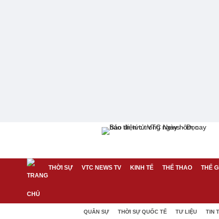
THỜI SỰ
VTC NEWS TV
KINH TẾ
THỂ THAO
THẾ G
QUÂN SỰ
THỜI SỰ QUỐC TẾ
TƯ LIỆU
TIN 