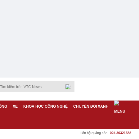
ỐNG
XE
KHOA HỌC CÔNG NGHỆ
CHUYỂN ĐỔI XANH
Liên hệ quảng cáo:
024 36321588