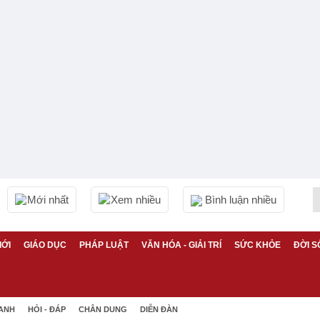
Mới nhất
Xem nhiều
Bình luận nhiều
IỚI
GIÁO DỤC
PHÁP LUẬT
VĂN HÓA - GIẢI TRÍ
SỨC KHỎE
ĐỜI S
 ANH
HỎI - ĐÁP
CHÂN DUNG
DIỄN ĐÀN