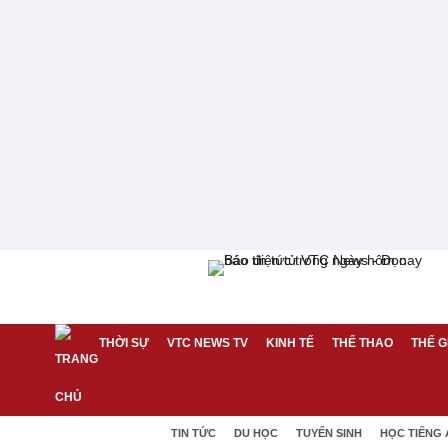
THỜI SỰ
VTC NEWS TV
KINH TẾ
THỂ THAO
THẾ G
TIN TỨC
DU HỌC
TUYỂN SINH
HỌC TIẾNG