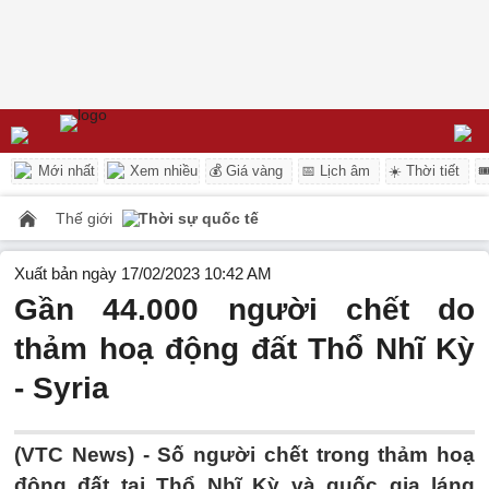
Mới nhất
Xem nhiều
💰 Giá vàng
📅 Lịch âm
☀️ Thời tiết

Thế giới
Thời sự quốc tế
Xuất bản ngày 17/02/2023 10:42 AM
Gần 44.000 người chết do
thảm hoạ động đất Thổ Nhĩ Kỳ
- Syria
(VTC News) -
Số người chết trong thảm hoạ
động đất tại Thổ Nhĩ Kỳ và quốc gia láng