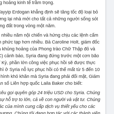
 hoảng kinh tế trầm trọng.
yyip Erdogan khẳng định sẽ tăng tốc độ loại bỏ
ựng lại nhà mới cho tất cả những người sống sót
ộng đất trong vòng một năm.
ua nhiều năm nội chiến và hứng chịu các lệnh cấm
còn phức tạp hơn nhiều. Bà Caroline Holt, giám đốc
và khủng hoảng của Phong trào Chữ Thập đỏ và
RC) cảnh báo, Syria đang đứng trước một cơn bão
 Kỳ, phần lớn công việc phục hồi sẽ được thực
hì ở Syria nỗ lực phục hồi có thể mất từ 5 đến 10
 hình khó khăn mà Syria đang phải đối mặt, Giám
 số Liên hợp quốc Laila Baker cho biết:
êu gọi quyên góp 24 triệu USD cho Syria. Chúng
sự hỗ trợ to lớn, cả về con người và vật tư. Chúng
tác của mình cung cấp dịch vụ thiết yếu cho các
hương. Chúng tôi đang hợp tác với các thành viên