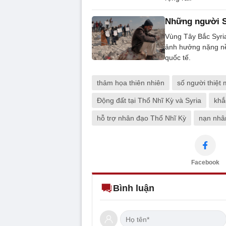
Những người S
Vùng Tây Bắc Syria
ảnh hưởng nặng nề 
quốc tế.
thảm họa thiên nhiên
số người thiệt
Động đất tại Thổ Nhĩ Kỳ và Syria
khắ
hỗ trợ nhân đạo Thổ Nhĩ Kỳ
nạn nhâ
Facebook
Bình luận