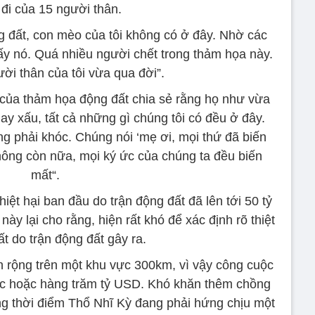
 đi của 15 người thân.
g đất, con mèo của tôi không có ở đây. Nhờ các
hấy nó. Quá nhiều người chết trong thảm họa này.
ười thân của tôi vừa qua đời”.
 của thảm họa động đất chia sẻ rằng họ như vừa
ay xấu, tất cả những gì chúng tôi có đều ở đây.
ng phải khóc. Chúng nói ‘mẹ ơi, mọi thứ đã biến
hông còn nữa, mọi ký ức của chúng ta đều biến
mất“.
iệt hại ban đầu do trận động đất đã lên tới 50 tỷ
y lại cho rằng, hiện rất khó để xác định rõ thiệt
ất do trận động đất gây ra.
n rộng trên một khu vực 300km, vì vậy công cuộc
chục hoặc hàng trăm tỷ USD. Khó khăn thêm chồng
ng thời điểm Thổ Nhĩ Kỳ đang phải hứng chịu một