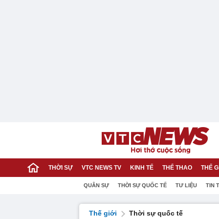
THỜI SỰ
VTC NEWS TV
KINH TẾ
THỂ THAO
THẾ G
QUÂN SỰ
THỜI SỰ QUỐC TẾ
TƯ LIỆU
TIN 
Thế giới
Thời sự quốc tế