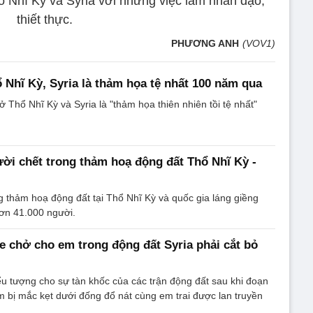
 Nhĩ Kỳ và Syria với những việc làm nhân đạo,
thiết thực.
PHƯƠNG ANH
(VOV1)
 Nhĩ Kỳ, Syria là thảm họa tệ nhất 100 năm qua
 Thổ Nhĩ Kỳ và Syria là "thảm họa thiên nhiên tồi tệ nhất"
ời chết trong thảm hoạ động đất Thổ Nhĩ Kỳ -
g thảm hoạ động đất tại Thổ Nhĩ Kỳ và quốc gia láng giềng
hơn 41.000 người.
he chở cho em trong động đất Syria phải cắt bỏ
ểu tượng cho sự tàn khốc của các trận động đất sau khi đoạn
 bị mắc kẹt dưới đống đổ nát cùng em trai được lan truyền