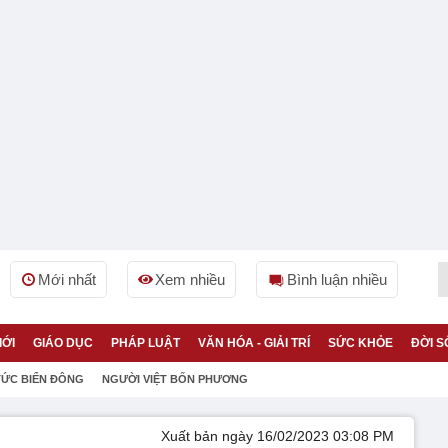
Mới nhất
Xem nhiều
Bình luận nhiều
IỚI
GIÁO DỤC
PHÁP LUẬT
VĂN HÓA - GIẢI TRÍ
SỨC KHỎE
ĐỜI S
TỨC BIỂN ĐÔNG
NGƯỜI VIỆT BỐN PHƯƠNG
Xuất bản ngày 16/02/2023 03:08 PM