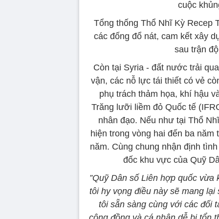
cuộc khủng
Tổng thống Thổ Nhĩ Kỳ Recep Ta
các đống đổ nát, cam kết xây d
sau trận đ
Còn tại Syria - đất nước trải q
vận, các nỗ lực tái thiết có vẻ 
phụ trách thảm họa, khí hậu 
Trăng lưỡi liềm đỏ Quốc tế (IF
nhân đạo. Nếu như tại Thổ Nhĩ
hiện trong vòng hai đến ba năm t
năm. Cùng chung nhận định tình
đốc khu vực của Quỹ Dân
”Quỹ Dân số Liên hợp quốc vừa k
tôi hy vọng điều này sẽ mang lại 
tôi sẵn sàng cùng với các đối 
cộng đồng và cá nhân dễ bị tổn t