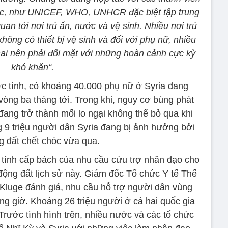
uốc, như UNICEF, WHO, UNHCR đặc biệt tập trung
uan tới nơi trú ẩn, nước và vệ sinh. Nhiều nơi trú
ông có thiết bị vệ sinh và đối với phụ nữ, nhiều
ai nên phải đối mặt với những hoàn cảnh cực kỳ
khó khăn“.
 tính, có khoảng 40.000 phụ nữ ở Syria đang
vòng ba tháng tới. Trong khi, nguy cơ bùng phát
ang trở thành mối lo ngại không thể bỏ qua khi
 9 triệu người dân Syria đang bị ảnh hưởng bởi
g đất chết chóc vừa qua.
 tính cấp bách của nhu cầu cứu trợ nhân đạo cho
động đất lịch sử này. Giám đốc Tổ chức Y tế Thế
 Kluge đánh giá, nhu cầu hỗ trợ người dân vùng
 từng giờ. Khoảng 26 triệu người ở cả hai quốc gia
Trước tình hình trên, nhiều nước và các tổ chức