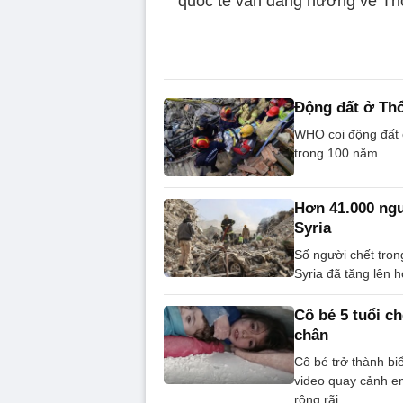
quốc tế vẫn đang hướng về Thổ
Động đất ở Thổ
WHO coi động đất ở
trong 100 năm.
Hơn 41.000 ngư
Syria
Số người chết tron
Syria đã tăng lên 
Cô bé 5 tuổi c
chân
Cô bé trở thành bi
video quay cảnh em
rộng rãi.