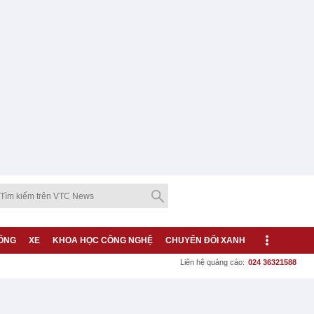
ỐNG
XE
KHOA HỌC CÔNG NGHỆ
CHUYỂN ĐỔI XANH
Liên hệ quảng cáo:
024 36321588