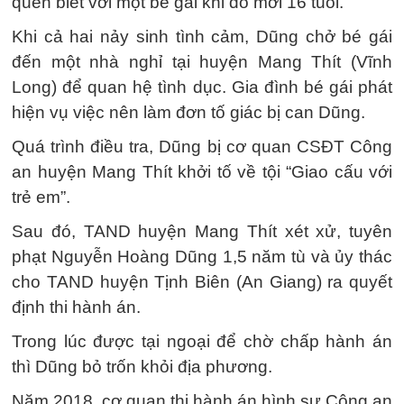
quen biết với một bé gái khi đó mới 16 tuổi.
Khi cả hai nảy sinh tình cảm, Dũng chở bé gái
đến một nhà nghỉ tại huyện Mang Thít (Vĩnh
Long) để quan hệ tình dục. Gia đình bé gái phát
hiện vụ việc nên làm đơn tố giác bị can Dũng.
Quá trình điều tra, Dũng bị cơ quan CSĐT Công
an huyện Mang Thít khởi tố về tội “Giao cấu với
trẻ em”.
Sau đó, TAND huyện Mang Thít xét xử, tuyên
phạt Nguyễn Hoàng Dũng 1,5 năm tù và ủy thác
cho TAND huyện Tịnh Biên (An Giang) ra quyết
định thi hành án.
Trong lúc được tại ngoại để chờ chấp hành án
thì Dũng bỏ trốn khỏi địa phương.
Năm 2018, cơ quan thi hành án hình sự Công an