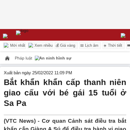
Mới nhất
Xem nhiều
💰 Giá vàng
📅 Lịch âm
☀️ Thời tiết

Pháp luật
An ninh hình sự
Xuất bản ngày 25/02/2022 11:09 PM
Bắt khẩn khẩn cấp thanh niên
giao cấu với bé gái 15 tuổi ở
Sa Pa
(VTC News) -
Cơ quan Cảnh sát điều tra bắt
khẩn cấp Giàng A Sú để điều tra hành vi giao