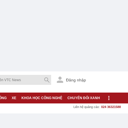
Đăng nhập
ỐNG
XE
KHOA HỌC CÔNG NGHỆ
CHUYỂN ĐỔI XANH
Liên hệ quảng cáo:
024 36321588