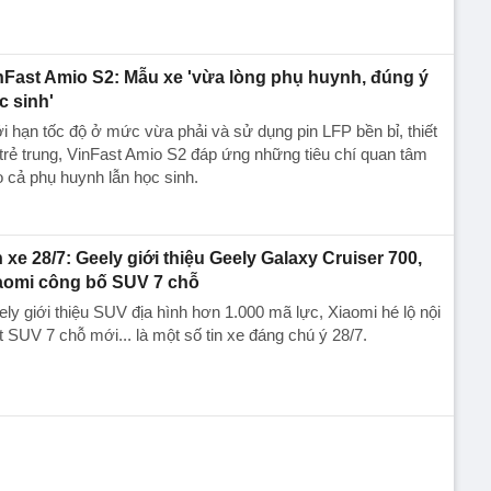
nFast Amio S2: Mẫu xe 'vừa lòng phụ huynh, đúng ý
c sinh'
i hạn tốc độ ở mức vừa phải và sử dụng pin LFP bền bỉ, thiết
trẻ trung, VinFast Amio S2 đáp ứng những tiêu chí quan tâm
 cả phụ huynh lẫn học sinh.
n xe 28/7: Geely giới thiệu Geely Galaxy Cruiser 700,
aomi công bố SUV 7 chỗ
ly giới thiệu SUV địa hình hơn 1.000 mã lực, Xiaomi hé lộ nội
t SUV 7 chỗ mới... là một số tin xe đáng chú ý 28/7.