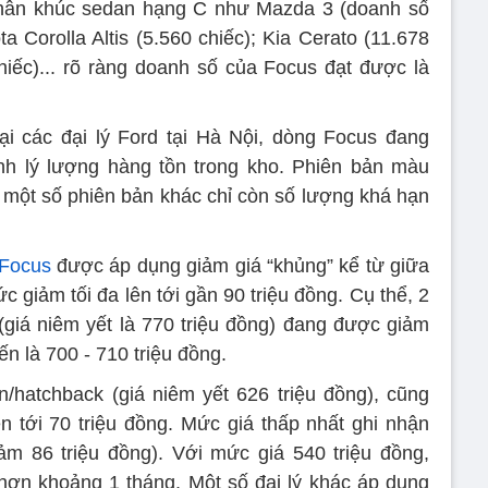
 phân khúc sedan hạng C như Mazda 3 (doanh số
a Corolla Altis (5.560 chiếc); Kia Cerato (11.678
chiếc)... rõ ràng doanh số của Focus đạt được là
ại các đại lý Ford tại Hà Nội, dòng Focus đang
nh lý lượng hàng tồn trong kho. Phiên bản màu
một số phiên bản khác chỉ còn số lượng khá hạn
Focus
được áp dụng giảm giá “khủng” kể từ giữa
 giảm tối đa lên tới gần 90 triệu đồng. Cụ thể, 2
(giá niêm yết là 770 triệu đồng) đang được giảm
ến là 700 - 710 triệu đồng.
/hatchback (giá niêm yết 626 triệu đồng), cũng
n tới 70 triệu đồng. Mức giá thấp nhất ghi nhận
m 86 triệu đồng). Với mức giá 540 triệu đồng,
ơn khoảng 1 tháng. Một số đại lý khác áp dụng