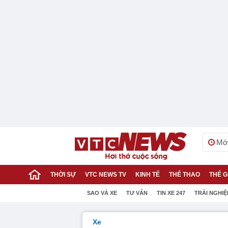
Mới
THỜI SỰ
VTC NEWS TV
KINH TẾ
THỂ THAO
THẾ G
SAO VÀ XE
TƯ VẤN
TIN XE 247
TRẢI NGHI
Xe