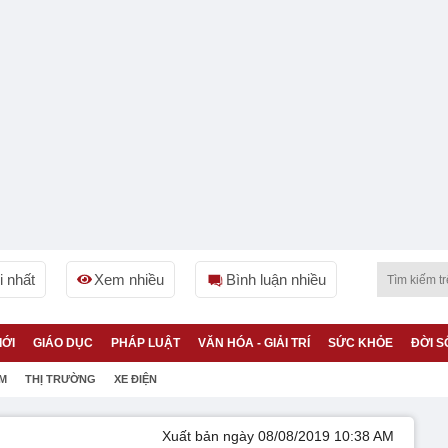
 nhất
Xem nhiều
Bình luận nhiều
IỚI
GIÁO DỤC
PHÁP LUẬT
VĂN HÓA - GIẢI TRÍ
SỨC KHỎE
ĐỜI S
ỆM
THỊ TRƯỜNG
XE ĐIỆN
Xuất bản ngày 08/08/2019 10:38 AM