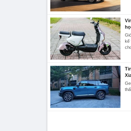
Vi
họ
Giớ
kế 
cho
Ti
Xi
Gee
thấ