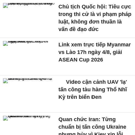
Chủ tịch Quốc hội: Tiêu cực
trong thi cử là vi phạm pháp
luật, không đơn thuần là
vấn đề đạo đức
Link xem trực tiếp Myanmar
vs Lào 17h ngày 4/8, giải
ASEAN Cup 2026
Video cận cảnh UAV 'lạ'
tấn công tàu hàng Thổ Nhĩ
Kỳ trên biển Đen
Quan chức Iran: Từng
chuẩn bị tấn công Ukraine
nhưng hủy vì Kiev xin lỗi