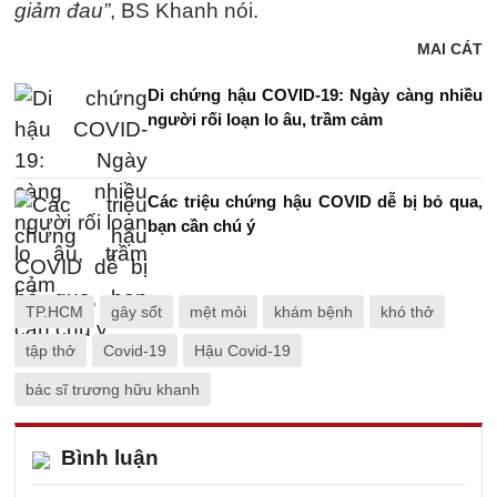
giảm đau”
, BS Khanh nói.
MAI CÁT
Di chứng hậu COVID-19: Ngày càng nhiều
người rối loạn lo âu, trầm cảm
Các triệu chứng hậu COVID dễ bị bỏ qua,
bạn cần chú ý
TP.HCM
gây sốt
mệt mỏi
khám bệnh
khó thở
tập thở
Covid-19
Hậu Covid-19
bác sĩ trương hữu khanh
Bình luận