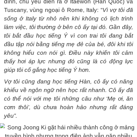
đình, chủ yếu diễn ra ở Itaewon (Hàn Quốc) và
Tuscany, vùng ngoại ô Rome, Italy: “
Vì vợ tôi đã
sống ở Italy từ nhỏ nên khi không có lịch trình
làm việc, tôi thường ở bên cô ấy tại đó. Gần đây,
tôi bắt đầu học tiếng Ý vì con trai tôi đang bắt
đầu tập nói bằng tiếng mẹ đẻ của bé, đôi khi tôi
không hiểu con nói gì. Điều này khiến tôi cảm
thấy hơi áp lực nhưng đó cũng là có động lực
giúp tôi cố gắng học tiếng Ý hơn.
Vợ tôi cũng đang học tiếng Hàn, cô ấy có năng
khiếu về ngôn ngữ nên học rất nhanh. Cô ấy đã
có thể nói với mẹ tôi những câu như ‘Mẹ ơi, ăn
cơm thôi’, dù chưa hoàn hảo nhưng rất đáng
yêu”.