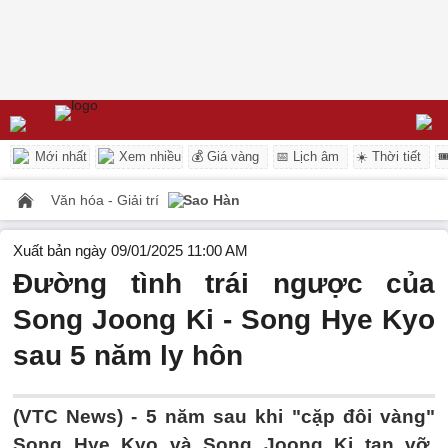
Mới nhất
Xem nhiều
💰 Giá vàng
📅 Lịch âm
☀️ Thời tiết

Văn hóa - Giải trí
Sao Hàn
Xuất bản ngày 09/01/2025 11:00 AM
Đường tình trái ngược của
Song Joong Ki - Song Hye Kyo
sau 5 năm ly hôn
(VTC News) -
5 năm sau khi "cặp đôi vàng"
Song Hye Kyo và Song Joong Ki tan vỡ,