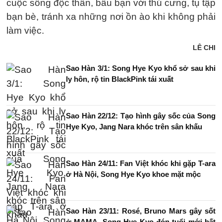
cuộc sống độc thân, bầu bạn với thú cưng, tụ tập
bạn bè, tránh xa những nơi ồn ào khi không phải
làm việc.
LÊ CHI
Sao Hàn 3/1: Song Hye Kyo khổ sở sau khi
ly hôn, rộ tin BlackPink tái xuất
Sao Hàn 22/12: Tạo hình gây sốc của Song
Hye Kyo, Jang Nara khóc trên sân khấu
Sao Hàn 24/11: Fan Việt khóc khi gặp T-ara
ở Hà Nội, Song Hye Kyo khoe mặt mộc
Sao Hàn 23/11: Rosé, Bruno Mars gây sốt
ở MAMA, Song Hye Kyo đón tuổi mới bất