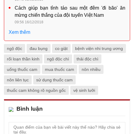
Cách giúp bạn tỉnh táo sau một đêm 'đi bão' ăn
mừng chiến thắng của đội tuyển Việt Nam
09:56 16/12/2018
Xem thêm
ngộ độc
đau bụng
co giật
bệnh viện nhi trung ương
rối loạn thần kinh
ngộ độc chì
thải độc chì
uống thuốc cam
mua thuốc cam
nôn nhiều
nôn liên tục
sử dụng thuốc cam
thuốc cam không rõ nguồn gốc
vệ sinh lưỡi
Bình luận