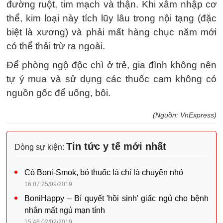
đường ruột, tim mạch và thận. Khi xâm nhập cơ
thể, kim loại này tích lũy lâu trong nội tạng (đặc
biệt là xương) và phải mất hàng chục năm mới
có thể thải trừ ra ngoài.
Để phòng ngộ độc chì ở trẻ, gia đình không nên
tự ý mua và sử dụng các thuốc cam không có
nguồn gốc để uống, bôi.
(Nguồn: VnExpress)
Tin tức y tế mới nhất
Dòng sự kiện:
Có Boni-Smok, bỏ thuốc lá chỉ là chuyện nhỏ
16:07 25/09/2019
BoniHappy – Bí quyết 'hồi sinh' giấc ngủ cho bệnh
nhân mất ngủ mạn tính
15:46 02/02/2019