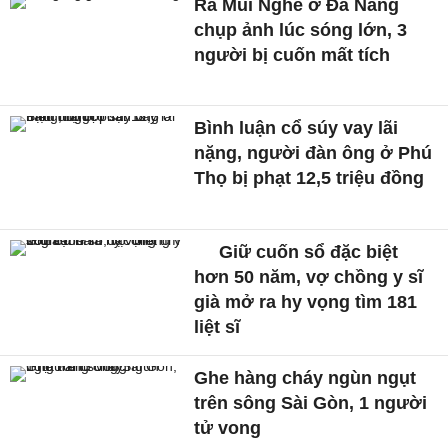
Ra Mũi Nghê ở Đà Nẵng
chụp ảnh lúc sóng lớn, 3
người bị cuốn mất tích
Bình luận cổ súy vay lãi
nặng, người đàn ông ở Phú
Thọ bị phạt 12,5 triệu đồng
Giữ cuốn sổ đặc biệt
hơn 50 năm, vợ chồng y sĩ
già mở ra hy vọng tìm 181
liệt sĩ
Ghe hàng cháy ngùn ngụt
trên sông Sài Gòn, 1 người
tử vong