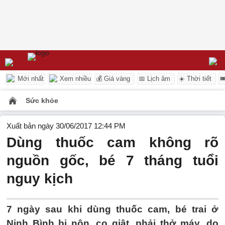
Mới nhất
Xem nhiều
💰 Giá vàng
📅 Lịch âm
☀️ Thời tiết

Sức khỏe
Xuất bản ngày 30/06/2017 12:44 PM
Dùng thuốc cam không rõ
nguồn gốc, bé 7 tháng tuổi
nguy kịch
7 ngày sau khi dùng thuốc cam, bé trai ở
Ninh Bình bị nôn, co giật, phải thở máy, do