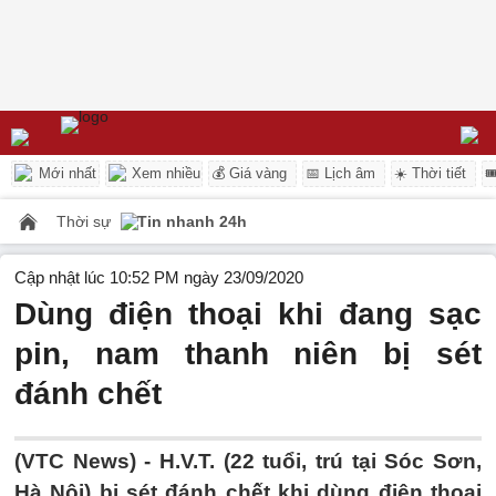
Mới nhất
Xem nhiều
💰 Giá vàng
📅 Lịch âm
☀️ Thời tiết

Thời sự
Tin nhanh 24h
Cập nhật lúc 10:52 PM ngày 23/09/2020
Dùng điện thoại khi đang sạc
pin, nam thanh niên bị sét
đánh chết
(VTC News) -
H.V.T. (22 tuổi, trú tại Sóc Sơn,
Hà Nội) bị sét đánh chết khi dùng điện thoại