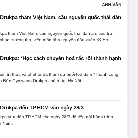
ANH VĂN
Drukpa thăm Việt Nam, cầu nguyện quốc thái dân
pa thăm Việt Nam, cầu nguyện quốc thái dân an, tiêu trừ
 phúc trường thọ, viên mãn tâm nguyện đầu xuân Kỷ Hợi.
rukpa: ‘Học cách chuyển hoá rắc rối thành hạnh
n, trí thức và phật tử đã tham dự buổi tọa đàm "Thành công
o Đức Gyalwang Drukpa chủ trì tại Hà Nội.
Drukpa đến TP.HCM vào ngày 28/3
pa vừa đến TP.HCM vào ngày 28/3 để tiếp nối hành trình
ền Nam.