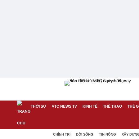
THỜI SỰ
VTC NEWS TV
KINH TẾ
THỂ THAO
THẾ G
CHÍNH TRỊ
ĐỜI SỐNG
TIN NÓNG
XÂY DỰN