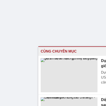
CÙNG CHUYÊN MỤC
Dự
gi
Dự 
US
côn
Di
sa