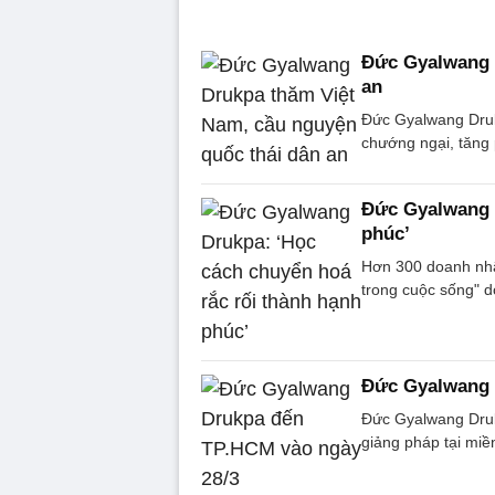
Đức Gyalwang 
an
Đức Gyalwang Druk
chướng ngại, tăng
Đức Gyalwang D
phúc’
Hơn 300 doanh nhâ
trong cuộc sống" d
Đức Gyalwang 
Đức Gyalwang Druk
giảng pháp tại mi