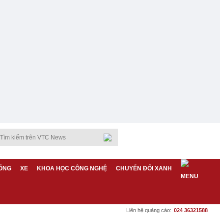
ỐNG
XE
KHOA HỌC CÔNG NGHỆ
CHUYỂN ĐỔI XANH
Liên hệ quảng cáo:
024 36321588