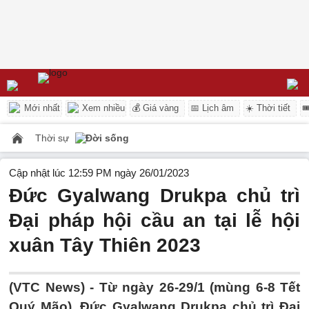
Mới nhất
Xem nhiều
💰 Giá vàng
📅 Lịch âm
☀️ Thời tiết

Thời sự
Đời sống
Cập nhật lúc 12:59 PM ngày 26/01/2023
Đức Gyalwang Drukpa chủ trì
Đại pháp hội cầu an tại lễ hội
xuân Tây Thiên 2023
(VTC News) -
Từ ngày 26-29/1 (mùng 6-8 Tết
Quý Mão), Đức Gyalwang Drukpa chủ trì Đại