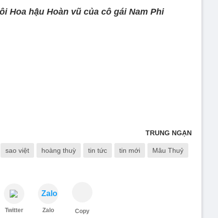
gôi Hoa hậu Hoàn vũ của cô gái Nam Phi
TRUNG NGẠN
sao việt
hoàng thuỳ
tin tức
tin mới
Mâu Thuỷ
Zalo
Twitter
Zalo
Copy