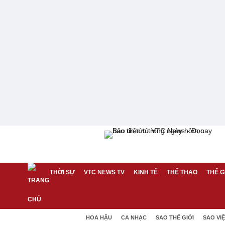
THỜI SỰ
VTC NEWS TV
KINH TẾ
THỂ THAO
THẾ G
HOA HẬU
CA NHẠC
SAO THẾ GIỚI
SAO VI