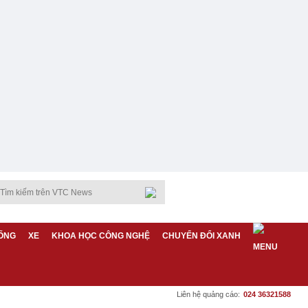
ỐNG
XE
KHOA HỌC CÔNG NGHỆ
CHUYỂN ĐỔI XANH
Liên hệ quảng cáo:
024 36321588