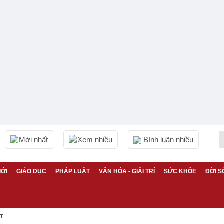
Mới nhất
Xem nhiều
Bình luận nhiều
IỚI
GIÁO DỤC
PHÁP LUẬT
VĂN HÓA - GIẢI TRÍ
SỨC KHỎE
ĐỜI S
ỆT