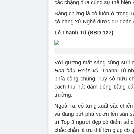
các chặng đua cùng sự thể hiện k
Bằng chứng là cô luôn ở trong To
cô nàng xứ Nghệ được dự đoán s
Lê Thanh Tú (SBD 127)
Với gương mặt sáng cùng sự linh
Hoa hậu Hoàn vũ,
Thanh Tú nh
phía công chúng. Tuy sở hữu ch
cách thu hút đám đông bằng các
trường.
Ngoài ra, cô từng xuất sắc chiế
và đang bứt phá vươn lên sẵn sà
trí Top 3 người đẹp có điểm số c
chắc chắn là ưu thế lớn giúp cô 