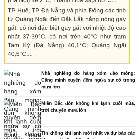
(Hà Nội) 39,2°C; Thanh Hóa 39,3 độ°C...
TP Huế, TP Đà Nẵng và phía Đông các tỉnh
từ Quảng Ngãi đến Đắk Lắk nắng nóng gay
gắt, có nơi đặc biệt gay gắt với nhiệt độ cao
nhất 37-39°C, có nơi trên 40°C như trạm
Tam Kỳ (Đà Nẵng) 40,1°C; Quảng Ngãi
40,5°C....
Nhà nghiêng do hàng xóm đào móng:
Căng mình xuyên đêm ngừa sự cố trong
mưa lớn
Miền Bắc đón không khí lạnh cuối mùa,
trời chuyển mưa lớn
Tin không khí lạnh mới nhất và dự báo các