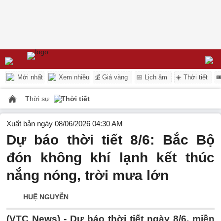
Mới nhất
Xem nhiều
💰 Giá vàng
📅 Lịch âm
☀️ Thời tiết

Thời sự
Thời tiết
Xuất bản ngày 08/06/2026 04:30 AM
Dự báo thời tiết 8/6: Bắc Bộ
đón không khí lạnh kết thúc
nắng nóng, trời mưa lớn
HUỆ NGUYỄN
(VTC News) -
Dự báo thời tiết ngày 8/6, miền