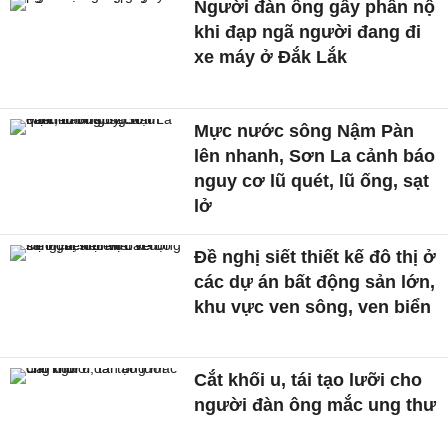
Người đàn ông gây phẫn nộ
khi đạp ngã người đang đi
xe máy ở Đắk Lắk
Mực nước sông Nậm Pàn
lên nhanh, Sơn La cảnh báo
nguy cơ lũ quét, lũ ống, sạt
lở
Đề nghị siết thiết kế đô thị ở
các dự án bất động sản lớn,
khu vực ven sông, ven biển
Cắt khối u, tái tạo lưỡi cho
người đàn ông mắc ung thư