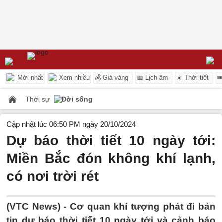
Mới nhất
Xem nhiều
💰 Giá vàng
📅 Lịch âm
☀️ Thời tiết

Thời sự
Đời sống
Cập nhật lúc 06:50 PM ngày 20/10/2024
Dự báo thời tiết 10 ngày tới:
Miền Bắc đón không khí lạnh,
có nơi trời rét
(VTC News) -
Cơ quan khí tượng phát đi bản
tin dự báo thời tiết 10 ngày tới và cảnh báo