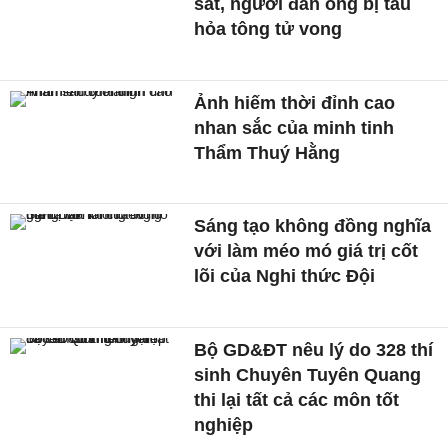
sắt, người đàn ông bị tàu
hỏa tông tử vong
Ảnh hiếm thời đỉnh cao
nhan sắc của minh tinh
Thẩm Thuý Hằng
Sáng tạo không đồng nghĩa
với làm méo mó giá trị cốt
lõi của Nghi thức Đội
Bộ GD&ĐT nêu lý do 328 thí
sinh Chuyên Tuyên Quang
thi lại tất cả các môn tốt
nghiệp