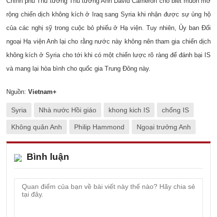
Chính phủ Thủ tướng Thủ tướng Anh David Cameron cho biết muốn mở
rộng chiến dịch không kích ở Iraq sang Syria khi nhận được sự ủng hộ
của các nghị sỹ trong cuộc bỏ phiếu ở Hạ viện. Tuy nhiên, Ủy ban Đối
ngoại Hạ viện Anh lại cho rằng nước này không nên tham gia chiến dịch
không kích ở Syria cho tới khi có một chiến lược rõ ràng để đánh bại IS
và mang lại hòa bình cho quốc gia Trung Đông này.
Nguồn:
Vietnam+
Syria
Nhà nước Hồi giáo
khong kich IS
chống IS
Không quân Anh
Philip Hammond
Ngoại trưởng Anh
Bình luận