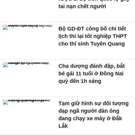
tai nạn chết người
Bộ GD-ĐT công bố chi tiết
lịch thi lại tốt nghiệp THPT
cho thí sinh Tuyên Quang
Cha dượng đánh đập, bắt
bé gái 11 tuổi ở Đồng Nai
quỳ đến 1h sáng
Tạm giữ hình sự đối tượng
đạp ngã người đàn ông
đang chạy xe máy ở Đắk
Lắk