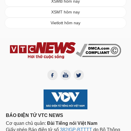
XSMB hôm nay
XSMT hôm nay
Vietlott hôm nay
BÁO ĐIỆN TỬ VTC NEWS
Cơ quan chủ quản:
Đài Tiếng nói Việt Nam
Giấy phép Báo điện tử số
382/GP-BTTTT
do Bộ Thông