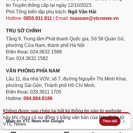
tin Truyền thông cấp lại ngày 12/10/2023.
Phó Tổng biên tập phụ trách:
Ngô Văn Hải
Hotline:
0855.911.911
| Email:
toasoan@vtcnews.vn
TRỤ SỞ CHÍNH
Tầng 9, Trung tâm Phát thanh Quốc gia, Số 58 Quán Sứ,
phường Cửa Nam, thành phố Hà Nội
Điện thoại: 024.3632 1588
Fax: 024.3632 1582
VĂN PHÒNG PHÍA NAM
Lầu 11, tòa nhà VOV, số 7, đường Nguyễn Thị Minh Khai,
phường Sài Gòn, Thành phố Hồ Chí Minh.
Điện thoại: 028.3811 1705
Hotline:
094.884.8186
Không được sao chép lại bất kỳ thông tin nào từ website
này khi chưa có sự đồng ý bằng văn bản của Báo Điện tử
Nhận tin VTC News trên Google
×
Theo dõi
VTC News