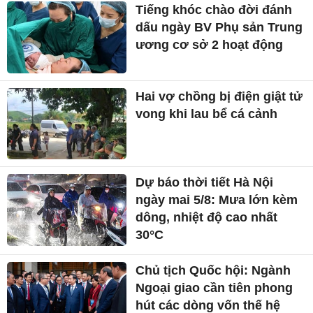
Tiếng khóc chào đời đánh
dấu ngày BV Phụ sản Trung
ương cơ sở 2 hoạt động
Hai vợ chồng bị điện giật tử
vong khi lau bể cá cảnh
Dự báo thời tiết Hà Nội
ngày mai 5/8: Mưa lớn kèm
dông, nhiệt độ cao nhất
30°C
Chủ tịch Quốc hội: Ngành
Ngoại giao cần tiên phong
hút các dòng vốn thế hệ