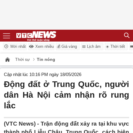
Mới nhất
Xem nhiều
💰 Giá vàng
📅 Lịch âm
☀️ Thời tiết

Thời sự
Tin nóng
Cập nhật lúc 10:16 PM ngày 18/05/2026
Động đất ở Trung Quốc, người
dân Hà Nội cảm nhận rõ rung
lắc
(VTC News) -
Trận động đất xảy ra tại khu vực
thành phố Liễu Châu, Trung Quốc, cách biên