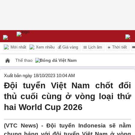
Mới nhất
Xem nhiều
💰 Giá vàng
📅 Lịch âm
☀️ Thời tiết

Thể thao
Bóng đá Việt Nam
Xuất bản ngày 18/10/2023 10:04 AM
Đội tuyển Việt Nam chốt đối
thủ cuối cùng ở vòng loại thứ
hai World Cup 2026
(VTC News) -
Đội tuyển Indonesia sẽ nằm
chung bảng với đội tuyển Việt Nam ở vòng