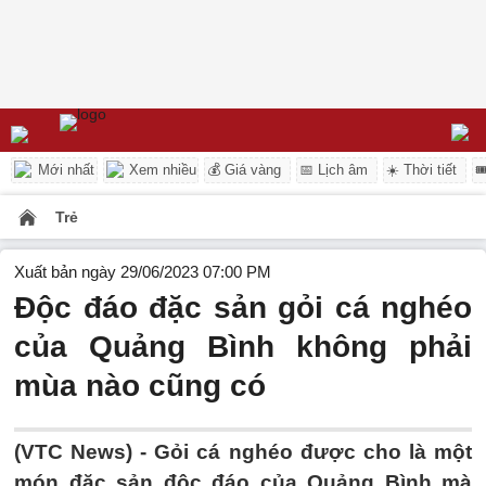
Mới nhất
Xem nhiều
💰 Giá vàng
📅 Lịch âm
☀️ Thời tiết

Trẻ
Xuất bản ngày 29/06/2023 07:00 PM
Độc đáo đặc sản gỏi cá nghéo
của Quảng Bình không phải
mùa nào cũng có
(VTC News) -
Gỏi cá nghéo được cho là một
món đặc sản độc đáo của Quảng Bình mà