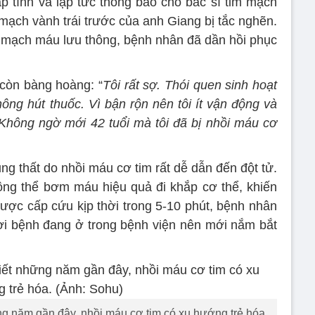
ấp tính và lập tức thông báo cho bác sĩ tim mạch
 mạch vành trái trước của anh Giang bị tắc nghẽn.
để mạch máu lưu thông, bệnh nhân đã dần hồi phục
 còn bàng hoàng: “
Tôi rất sợ. Thói quen sinh hoạt
ông hút thuốc. Vì bận rộn nên tôi ít vận động và
Không ngờ mới 42 tuổi mà tôi đã bị nhồi máu cơ
ung thất do nhồi máu cơ tim rất dễ dẫn đến đột tử.
ông thể bơm máu hiệu quả đi khắp cơ thể, khiến
được cấp cứu kịp thời trong 5-10 phút, bệnh nhân
ời bệnh đang ở trong bệnh viện nên mới nắm bắt
ng năm gần đây, nhồi máu cơ tim có xu hướng trẻ hóa.