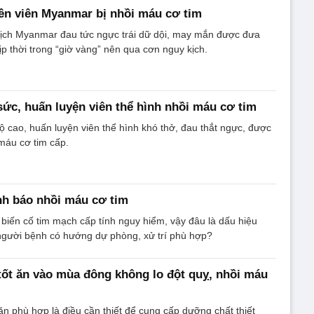
ền viên Myanmar bị nhồi máu cơ tim
tịch Myanmar đau tức ngực trái dữ dội, may mắn được đưa
ịp thời trong “giờ vàng” nên qua cơn nguy kịch.
sức, huấn luyện viên thể hình nhồi máu cơ tim
 cao, huấn luyện viên thể hình khó thở, đau thắt ngực, được
máu cơ tim cấp.
nh báo nhồi máu cơ tim
 biến cố tim mạch cấp tính nguy hiểm, vậy đâu là dấu hiệu
người bệnh có hướng dự phòng, xử trí phù hợp?
 tốt ăn vào mùa đông không lo đột quỵ, nhồi máu
ăn phù hợp là điều cần thiết để cung cấp dưỡng chất thiết