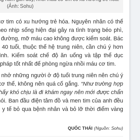
(Ảnh: Sohu)
ơ tim có xu hướng trẻ hóa. Nguyên nhân có thể
eo nhịp sống hiện đại gây ra tình trạng béo phì,
ểu đường, mỡ máu cao không được kiểm soát. Bác
40 tuổi, thuộc thế hệ trung niên, cần chú ý hơn
ình. Kiểm soát chế độ ăn uống và tập thể dục
pháp tốt nhất để phòng ngừa nhồi máu cơ tim.
 nhở những người ở độ tuổi trung niên nên chú ý
cơ thể, không nên quá cố gắng.
“Như trường hợp
thấy khó chịu là đi khám ngay nên mới được chẩn
nói. Ban đầu điện tâm đồ và men tim của anh đều
 y tế bỏ qua bệnh nhân và bỏ lỡ thời điểm vàng
QUỐC THÁI
(Nguồn: Sohu)