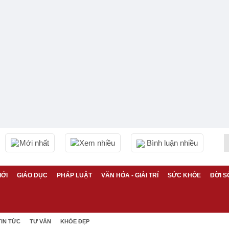
Mới nhất
Xem nhiều
Bình luận nhiều
IỚI
GIÁO DỤC
PHÁP LUẬT
VĂN HÓA - GIẢI TRÍ
SỨC KHỎE
ĐỜI S
TIN TỨC
TƯ VẤN
KHỎE ĐẸP