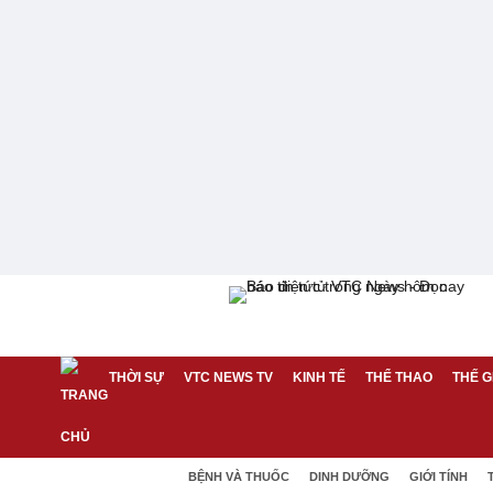
THỜI SỰ
VTC NEWS TV
KINH TẾ
THỂ THAO
THẾ G
BỆNH VÀ THUỐC
DINH DƯỠNG
GIỚI TÍNH