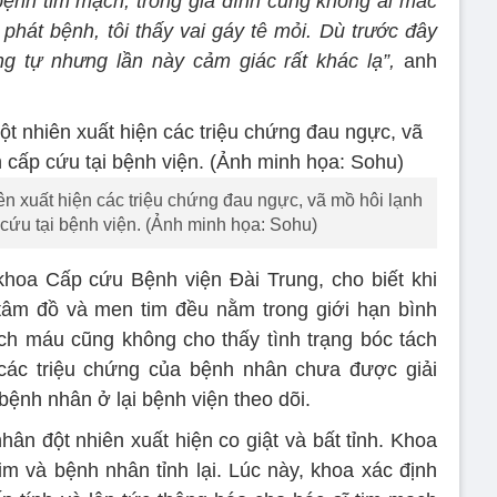
 bệnh tim mạch, trong gia đình cũng không ai mắc
 phát bệnh, tôi thấy vai gáy tê mỏi. Dù trước đây
ng tự nhưng lần này cảm giác rất khác lạ”,
anh
ên xuất hiện các triệu chứng đau ngực, vã mồ hôi lạnh
cứu tại bệnh viện. (Ảnh minh họa: Sohu)
khoa Cấp cứu Bệnh viện Đài Trung, cho biết khi
tâm đồ và men tim đều nằm trong giới hạn bình
ch máu cũng không cho thấy tình trạng bóc tách
các triệu chứng của bệnh nhân chưa được giải
 bệnh nhân ở lại bệnh viện theo dõi.
hân đột nhiên xuất hiện co giật và bất tỉnh. Khoa
im và bệnh nhân tỉnh lại. Lúc này, khoa xác định