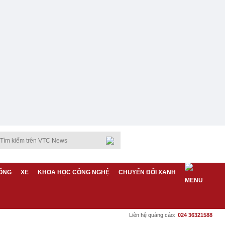
ỐNG
XE
KHOA HỌC CÔNG NGHỆ
CHUYỂN ĐỔI XANH
Liên hệ quảng cáo:
024 36321588