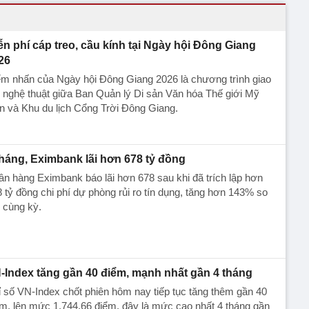
ễn phí cáp treo, cầu kính tại Ngày hội Đông Giang
26
ểm nhấn của Ngày hội Đông Giang 2026 là chương trình giao
 nghệ thuật giữa Ban Quản lý Di sản Văn hóa Thế giới Mỹ
 và Khu du lịch Cổng Trời Đông Giang.
tháng, Eximbank lãi hơn 678 tỷ đồng
n hàng Eximbank báo lãi hơn 678 sau khi đã trích lập hơn
 tỷ đồng chi phí dự phòng rủi ro tín dụng, tăng hơn 143% so
 cùng kỳ.
-Index tăng gần 40 điểm, mạnh nhất gần 4 tháng
 số VN-Index chốt phiên hôm nay tiếp tục tăng thêm gần 40
m, lên mức 1.744,66 điểm, đây là mức cao nhất 4 tháng gần