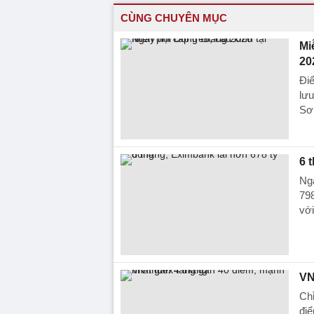
CÙNG CHUYÊN MỤC
Mi
20
Đi
lưu
Sơn
6 
Ngâ
798
với
VN
Chỉ
điể