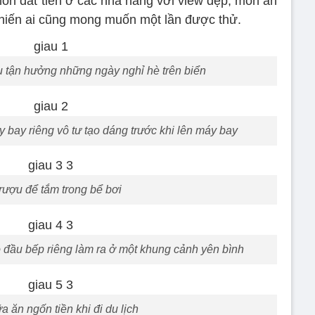
n đắt tiền ở các nhà hàng với view đẹp, món ăn
hiến ai cũng mong muốn một lần được thử.
u tận hưởng những ngày nghỉ hè trên biển
y bay riêng vô tư tạo dáng trước khi lên máy bay
rượu để tắm trong bể bơi
o đầu bếp riêng làm ra ở một khung cảnh yên bình
 ăn ngốn tiền khi đi du lịch