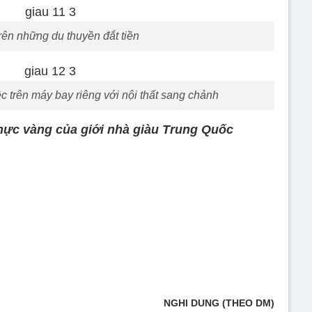
rên những du thuyền đắt tiền
c trên máy bay riêng với nội thất sang chảnh
thực vàng của giới nhà giàu Trung Quốc
NGHI DUNG (THEO DM)