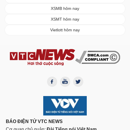
XSMB hôm nay
XSMT hôm nay
Vietlott hôm nay
BÁO ĐIỆN TỬ VTC NEWS
Cơ quan chủ quản:
Đài Tiếng nói Việt Nam