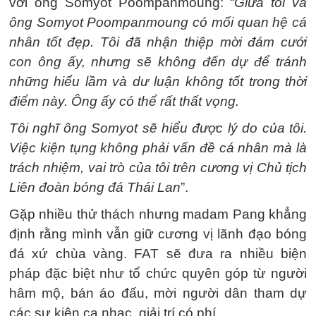
với ông Somyot Poompanmoung: “
Giữa tôi và
ông Somyot Poompanmoung có mối quan hệ cá
nhân tốt đẹp. Tôi đã nhận thiệp mời đám cưới
con ông ấy, nhưng sẽ không đến dự để tránh
những hiểu lầm và dư luận không tốt trong thời
điểm này. Ông ấy có thể rất thất vọng.
Tôi nghĩ ông Somyot sẽ hiểu được lý do của tôi.
Việc kiện tụng không phải vấn đề cá nhân mà là
trách nhiệm, vai trò của tôi trên cương vị Chủ tịch
Liên đoàn bóng đá Thái Lan
”.
Gặp nhiều thử thách nhưng madam Pang khẳng
định rằng mình vẫn giữ cương vị lãnh đạo bóng
đá xứ chùa vàng. FAT sẽ đưa ra nhiều biện
pháp đặc biệt như tổ chức quyên góp từ người
hâm mộ, bán áo đấu, mời người dân tham dự
các sự kiện ca nhạc, giải trí có phí.