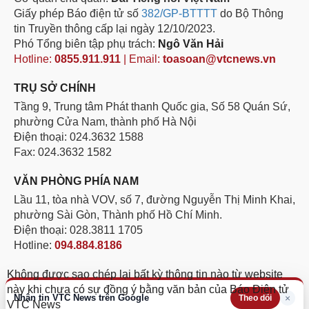
Giấy phép Báo điện tử số
382/GP-BTTTT
do Bộ Thông
tin Truyền thông cấp lại ngày 12/10/2023.
Phó Tổng biên tập phụ trách:
Ngô Văn Hải
Hotline:
0855.911.911
| Email:
toasoan@vtcnews.vn
TRỤ SỞ CHÍNH
Tầng 9, Trung tâm Phát thanh Quốc gia, Số 58 Quán Sứ,
phường Cửa Nam, thành phố Hà Nội
Điện thoại: 024.3632 1588
Fax: 024.3632 1582
VĂN PHÒNG PHÍA NAM
Lầu 11, tòa nhà VOV, số 7, đường Nguyễn Thị Minh Khai,
phường Sài Gòn, Thành phố Hồ Chí Minh.
Điện thoại: 028.3811 1705
Hotline:
094.884.8186
Không được sao chép lại bất kỳ thông tin nào từ website
này khi chưa có sự đồng ý bằng văn bản của Báo Điện tử
Nhận tin VTC News trên Google
×
Theo dõi
VTC News