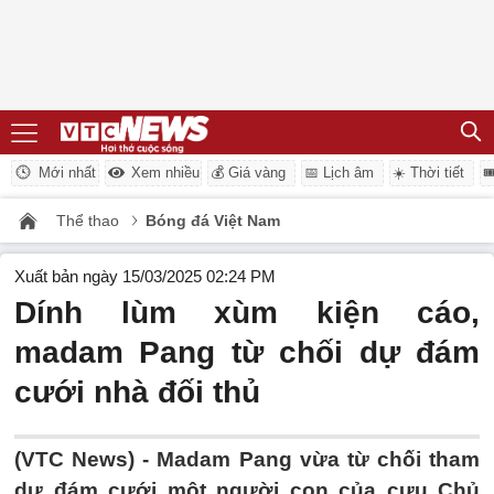
Mới nhất
Xem nhiều
💰 Giá vàng
📅 Lịch âm
☀️ Thời tiết

Thể thao
Bóng đá Việt Nam
Xuất bản ngày 15/03/2025 02:24 PM
Dính lùm xùm kiện cáo,
madam Pang từ chối dự đám
cưới nhà đối thủ
(VTC News) -
Madam Pang vừa từ chối tham
dự đám cưới một người con của cựu Chủ