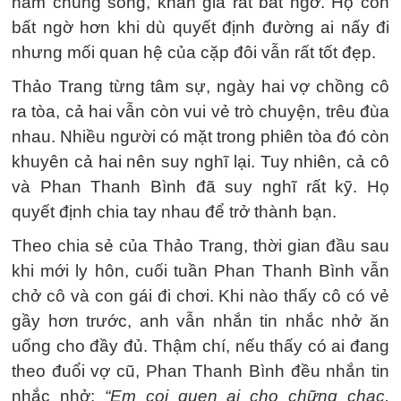
năm chúng sống, khán giả rất bất ngờ. Họ còn
bất ngờ hơn khi dù quyết định đường ai nấy đi
nhưng mối quan hệ của cặp đôi vẫn rất tốt đẹp.
Thảo Trang từng tâm sự, ngày hai vợ chồng cô
ra tòa, cả hai vẫn còn vui vẻ trò chuyện, trêu đùa
nhau. Nhiều người có mặt trong phiên tòa đó còn
khuyên cả hai nên suy nghĩ lại. Tuy nhiên, cả cô
và Phan Thanh Bình đã suy nghĩ rất kỹ. Họ
quyết định chia tay nhau để trở thành bạn.
Theo chia sẻ của Thảo Trang, thời gian đầu sau
khi mới ly hôn, cuối tuần Phan Thanh Bình vẫn
chở cô và con gái đi chơi. Khi nào thấy cô có vẻ
gầy hơn trước, anh vẫn nhắn tin nhắc nhở ăn
uống cho đầy đủ. Thậm chí, nếu thấy có ai đang
theo đuổi vợ cũ, Phan Thanh Bình đều nhắn tin
nhắc nhở:
“Em coi quen ai cho chững chạc,