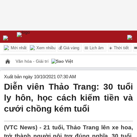
Mới nhất
Xem nhiều
💰 Giá vàng
📅 Lịch âm
☀️ Thời tiết

Văn hóa - Giải trí
Sao Việt
Xuất bản ngày 10/10/2021 07:30 AM
Diễn viên Thảo Trang: 30 tuổi
ly hôn, học cách kiếm tiền và
cưới chồng kém tuổi
(VTC News) -
21 tuổi, Thảo Trang lên xe hoa,
trở thành người nội trợ đúng nghĩa, 30 tuổi,