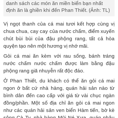
danh sách các món ăn miền biển bạn nhất
định ăn là ghiền khi đến Phan Thiết. (Ảnh: TL)
Vị ngọt thanh của cá mai tươi kết hợp cùng vị
chua chua, cay cay của nước chấm, điểm xuyến
chút bùi bùi của đậu phộng rang, tất cả hòa
quyện tạo nên một hương vị nhớ mãi.
Gỏi cá mai ăn kèm với rau sống, bánh tráng
nước chấm nước chấm được làm bằng đậu
phộng rang giã nhuyễn rất độc đáo.
Ở Phan Thiết, du khách có thể ăn gỏi cá mai
ngon ở bất cứ nhà hàng, quán hải sản nào từ
bình dân đến cao cấp với giá từ vài chục ngàn
đồng/phần. Một số địa chỉ ăn gỏi cá mai ngon
như các quán hải sản ven biển Hàm tiến, bờ kè
sông Cà Ty, nhà hàng Mũi Né Xưa, quán nhậu