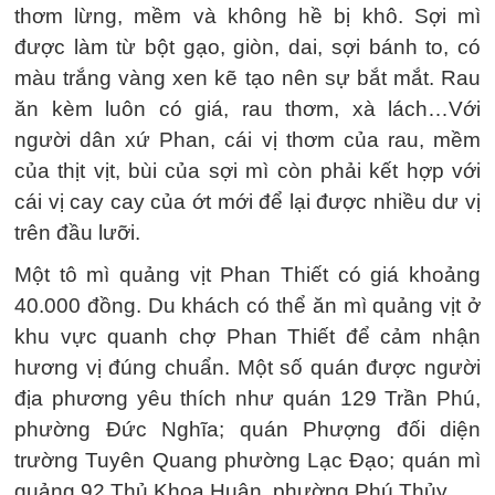
thơm lừng, mềm và không hề bị khô. Sợi mì
được làm từ bột gạo, giòn, dai, sợi bánh to, có
màu trắng vàng xen kẽ tạo nên sự bắt mắt. Rau
ăn kèm luôn có giá, rau thơm, xà lách…Với
người dân xứ Phan, cái vị thơm của rau, mềm
của thịt vịt, bùi của sợi mì còn phải kết hợp với
cái vị cay cay của ớt mới để lại được nhiều dư vị
trên đầu lưỡi.
Một tô mì quảng vịt Phan Thiết có giá khoảng
40.000 đồng. Du khách có thể ăn mì quảng vịt ở
khu vực quanh chợ Phan Thiết để cảm nhận
hương vị đúng chuẩn. Một số quán được người
địa phương yêu thích như quán 129 Trần Phú,
phường Đức Nghĩa; quán Phượng đối diện
trường Tuyên Quang phường Lạc Đạo; quán mì
quảng 92 Thủ Khoa Huân, phường Phú Thủy...