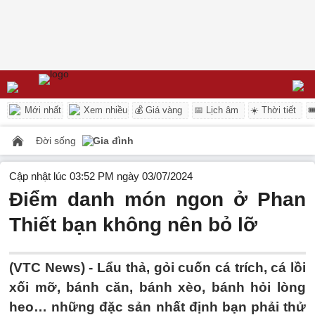
Mới nhất
Xem nhiều
💰 Giá vàng
📅 Lịch âm
☀️ Thời tiết

Đời sống
Gia đình
Cập nhật lúc 03:52 PM ngày 03/07/2024
Điểm danh món ngon ở Phan
Thiết bạn không nên bỏ lỡ
(VTC News) -
Lẩu thả, gỏi cuốn cá trích, cá lồi
xối mỡ, bánh căn, bánh xèo, bánh hỏi lòng
heo… những đặc sản nhất định bạn phải thử