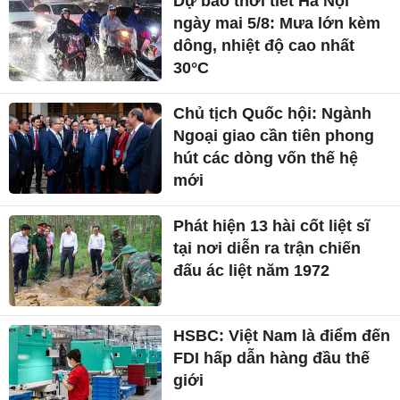
Dự báo thời tiết Hà Nội
ngày mai 5/8: Mưa lớn kèm
dông, nhiệt độ cao nhất
30°C
Chủ tịch Quốc hội: Ngành
Ngoại giao cần tiên phong
hút các dòng vốn thế hệ
mới
Phát hiện 13 hài cốt liệt sĩ
tại nơi diễn ra trận chiến
đấu ác liệt năm 1972
HSBC: Việt Nam là điểm đến
FDI hấp dẫn hàng đầu thế
giới