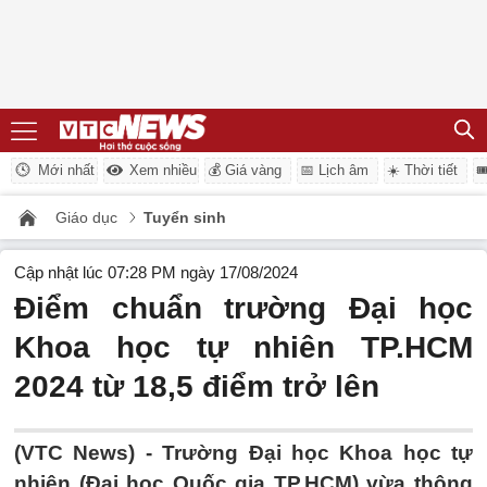
Mới nhất
Xem nhiều
💰 Giá vàng
📅 Lịch âm
☀️ Thời tiết

Giáo dục
Tuyển sinh
Cập nhật lúc 07:28 PM ngày 17/08/2024
Điểm chuẩn trường Đại học
Khoa học tự nhiên TP.HCM
2024 từ 18,5 điểm trở lên
(VTC News) -
Trường Đại học Khoa học tự
nhiên (Đại học Quốc gia TP.HCM) vừa thông