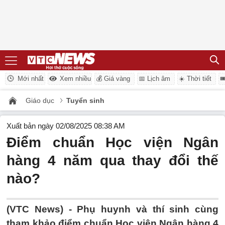
Mới nhất
Xem nhiều
💰 Giá vàng
📅 Lịch âm
☀️ Thời tiết

Giáo dục
Tuyển sinh
Xuất bản ngày 02/08/2025 08:38 AM
Điểm chuẩn Học viện Ngân
hàng 4 năm qua thay đổi thế
nào?
(VTC News) -
Phụ huynh và thí sinh cùng
tham khảo điểm chuẩn Học viện Ngân hàng 4