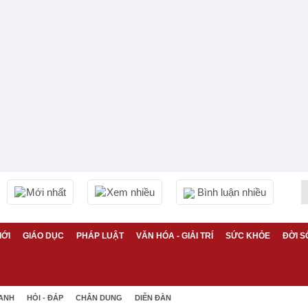
Mới nhất
Xem nhiều
Bình luận nhiều
IỚI
GIÁO DỤC
PHÁP LUẬT
VĂN HÓA - GIẢI TRÍ
SỨC KHỎE
ĐỜI S
 ANH
HỎI - ĐÁP
CHÂN DUNG
DIỄN ĐÀN