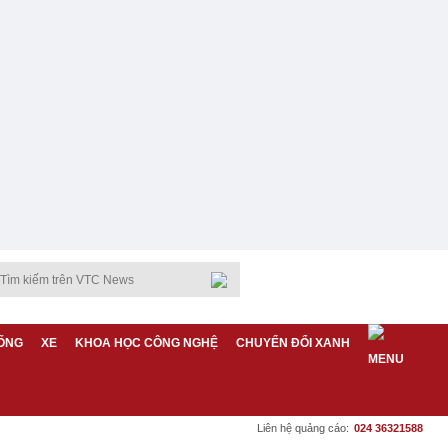
ỐNG
XE
KHOA HỌC CÔNG NGHỆ
CHUYỂN ĐỔI XANH
Liên hệ quảng cáo:
024 36321588