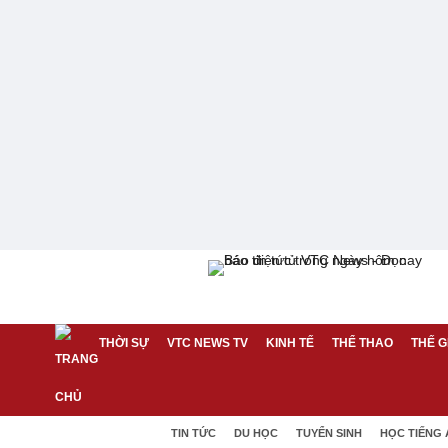
THỜI SỰ
VTC NEWS TV
KINH TẾ
THỂ THAO
THẾ G
TIN TỨC
DU HỌC
TUYỂN SINH
HỌC TIẾNG