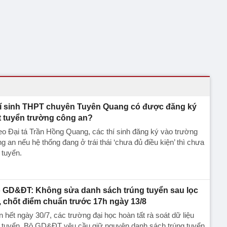
í sinh THPT chuyên Tuyên Quang có được đăng ký
t tuyển trường công an?
o Đại tá Trần Hồng Quang, các thí sinh đăng ký vào trường
g an nếu hệ thống đang ở trái thái ‘chưa đủ điều kiện’ thì chưa
 tuyển.
 GD&ĐT: Không sửa danh sách trúng tuyển sau lọc
, chốt điểm chuẩn trước 17h ngày 13/8
 hết ngày 30/7, các trường đại học hoàn tất rà soát dữ liệu
t tuyển, Bộ GD&ĐT yêu cầu giữ nguyên danh sách trúng tuyển