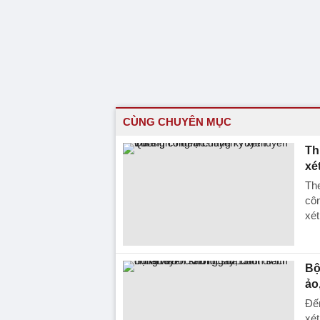
CÙNG CHUYÊN MỤC
Th
xé
The
côn
xét
Bộ
ảo
Đến
xé