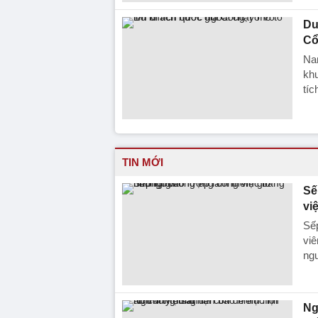
Du
Cổ
Na
khu
tíc
TIN MỚI
Sế
vi
Sếp
viê
ngu
Ng