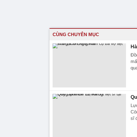
CÙNG CHUYÊN MỤC
Hà
Đồn
mất
qu
Qu
Lực
Côn
sĩ 