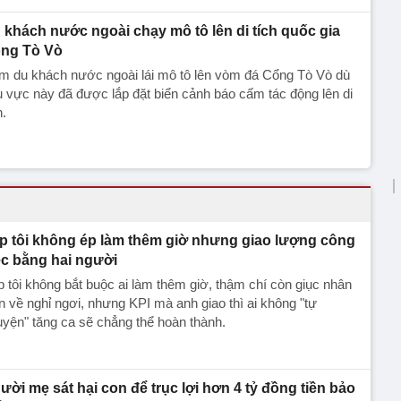
 khách nước ngoài chạy mô tô lên di tích quốc gia
ng Tò Vò
m du khách nước ngoài lái mô tô lên vòm đá Cổng Tò Vò dù
 vực này đã được lắp đặt biển cảnh báo cấm tác động lên di
h.
p tôi không ép làm thêm giờ nhưng giao lượng công
ệc bằng hai người
 tôi không bắt buộc ai làm thêm giờ, thậm chí còn giục nhân
n về nghỉ ngơi, nhưng KPI mà anh giao thì ai không "tự
yện" tăng ca sẽ chẳng thể hoàn thành.
ười mẹ sát hại con để trục lợi hơn 4 tỷ đồng tiền bảo