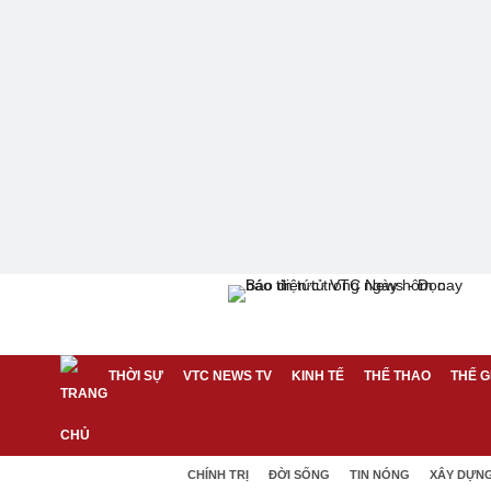
THỜI SỰ
VTC NEWS TV
KINH TẾ
THỂ THAO
THẾ G
CHÍNH TRỊ
ĐỜI SỐNG
TIN NÓNG
XÂY DỰN