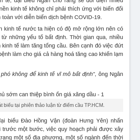
h tế, đại biểu Ngân cho rằng sẽ đối diện nhiều
nền kinh tế không chỉ phải thích ứng với biến đổi
n toàn với diễn biến dịch bệnh COVID-19.
 kinh tế nước ta hiện có độ mở rộng lớn nên có
từ những yếu tố bất định. Thời gian qua, nhiều
h kinh tế làm tăng tổng cầu. Bên cạnh đó việc đứt
bệnh làm cho giá cả hàng hoá tăng cao khiến lạm
phó không để kinh tế vĩ mô bất định”
, ông Ngân
biểu tại phiên thảo luận từ điểm cầu TP.HCM.
, đại biểu Đào Hồng Vận (đoàn Hưng Yên) nhấn
i trước một bước, việc quy hoạch phải được xây
h trạng một số địa phương, một số ngành đến thời