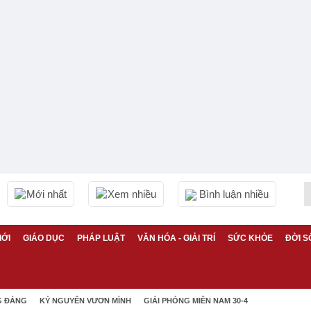
Mới nhất
Xem nhiều
Bình luận nhiều
IỚI
GIÁO DỤC
PHÁP LUẬT
VĂN HÓA - GIẢI TRÍ
SỨC KHỎE
ĐỜI S
G ĐẢNG
KỶ NGUYÊN VƯƠN MÌNH
GIẢI PHÓNG MIỀN NAM 30-4