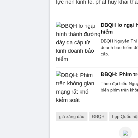
lực nền kinh tế, phát huy khai th
ĐBQH lo ngại h
hiểm
ĐBQH Nguyễn Thị Th
doanh bảo hiểm để 
cấp.
ĐBQH: Phim trê
Theo đại biểu Ngu
biến phim trên khô
giá xăng dầu
ĐBQH
họp Quốc hộ