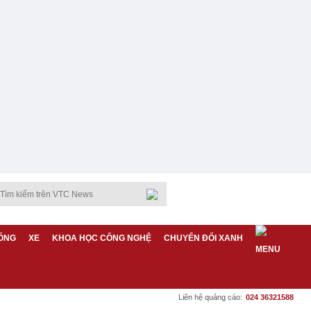
ỐNG
XE
KHOA HỌC CÔNG NGHỆ
CHUYỂN ĐỔI XANH
Liên hệ quảng cáo:
024 36321588