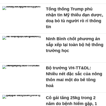
Tổng thống Trump phủ
nhận tin Mỹ thiếu đạn dược,
doạ bỏ tù người rò rỉ thông
tin
Ninh Bình chốt phương án
sắp xếp lại toàn bộ hệ thống
trường học
Bộ trưởng VH-TT&DL:
Nhiều nét đặc sắc của nông
thôn mai một do bê tông
hoá
Cô gái tăng 25kg trong 2
năm do bệnh hiếm gặp, 1