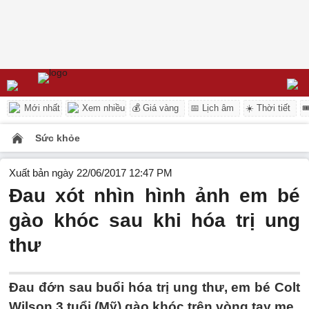
Mới nhất
Xem nhiều
💰 Giá vàng
📅 Lịch âm
☀️ Thời tiết

Sức khỏe
Xuất bản ngày 22/06/2017 12:47 PM
Đau xót nhìn hình ảnh em bé
gào khóc sau khi hóa trị ung
thư
Đau đớn sau buổi hóa trị ung thư, em bé Colt
Wilson 3 tuổi (Mỹ) gào khóc trên vòng tay mẹ.