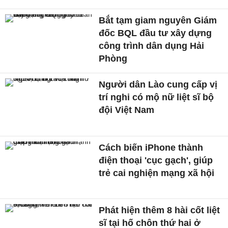
Bắt tạm giam nguyên Giám
đốc BQL đầu tư xây dựng
công trình dân dụng Hải
Phòng
Người dân Lào cung cấp vị
trí nghi có mộ nữ liệt sĩ bộ
đội Việt Nam
Cách biến iPhone thành
điện thoại 'cục gạch', giúp
trẻ cai nghiện mạng xã hội
Phát hiện thêm 8 hài cốt liệt
sĩ tại hố chôn thứ hai ở