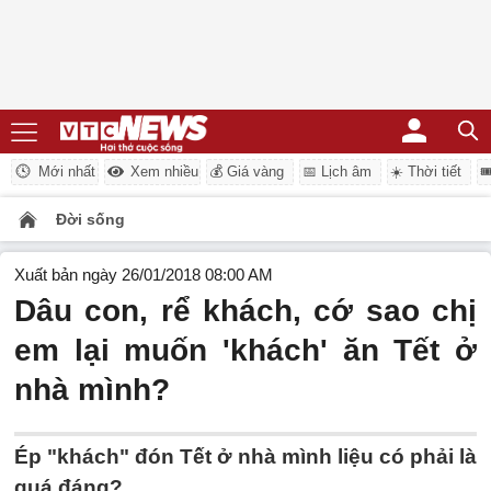
Mới nhất
Xem nhiều
💰 Giá vàng
📅 Lịch âm
☀️ Thời tiết

Đời sống
Xuất bản ngày 26/01/2018 08:00 AM
Dâu con, rể khách, cớ sao chị
em lại muốn 'khách' ăn Tết ở
nhà mình?
Ép "khách" đón Tết ở nhà mình liệu có phải là
quá đáng?