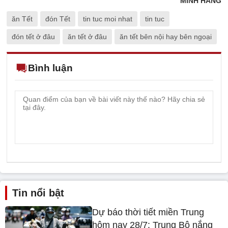
MINH HẰNG
ăn Tết
đón Tết
tin tuc moi nhat
tin tuc
đón tết ở đâu
ăn tết ở đâu
ăn tết bên nội hay bên ngoại
Bình luận
Tin nổi bật
Dự báo thời tiết miền Trung
hôm nay 28/7: Trung Bộ nắng