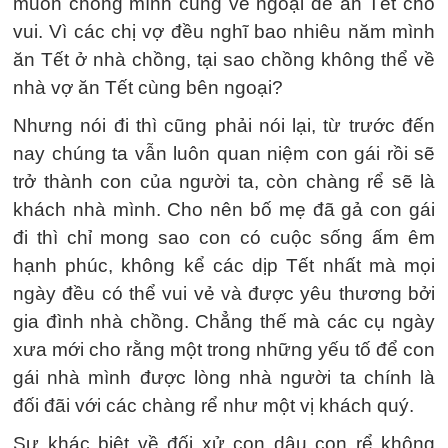
muốn chồng mình cùng về ngoại để ăn Tết cho
vui. Vì các chị vợ đều nghĩ bao nhiêu năm mình
ăn Tết ở nhà chồng, tại sao chồng không thể về
nhà vợ ăn Tết cùng bên ngoại?
Nhưng nói đi thì cũng phải nói lại, từ trước đến
nay chúng ta vẫn luôn quan niệm con gái rồi sẽ
trở thành con của người ta, còn chàng rể sẽ là
khách nhà mình. Cho nên bố mẹ đã gả con gái
đi thì chỉ mong sao con có cuộc sống ấm êm
hạnh phúc, không kể các dịp Tết nhất mà mọi
ngày đều có thể vui vẻ và được yêu thương bởi
gia đình nhà chồng. Chẳng thế mà các cụ ngày
xưa mới cho rằng một trong những yếu tố để con
gái nhà mình được lòng nhà người ta chính là
đối đãi với các chàng rể như một vị khách quý.
Sự khác biệt về đối xử con dâu con rể không