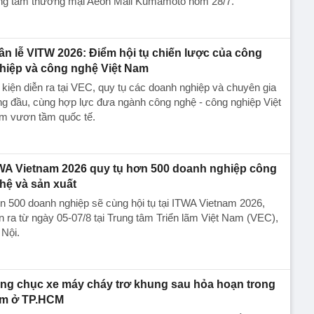
ung tâm thương mại Aeon Mall Kumamoto hôm 28/7.
ần lễ VITW 2026: Điểm hội tụ chiến lược của công
hiệp và công nghệ Việt Nam
kiện diễn ra tại VEC, quy tụ các doanh nghiệp và chuyên gia
g đầu, cùng hợp lực đưa ngành công nghệ - công nghiệp Việt
m vươn tầm quốc tế.
WA Vietnam 2026 quy tụ hơn 500 doanh nghiệp công
hệ và sản xuất
 500 doanh nghiệp sẽ cùng hội tụ tại ITWA Vietnam 2026,
n ra từ ngày 05-07/8 tại Trung tâm Triển lãm Việt Nam (VEC),
Nội.
ng chục xe máy cháy trơ khung sau hỏa hoạn trong
m ở TP.HCM