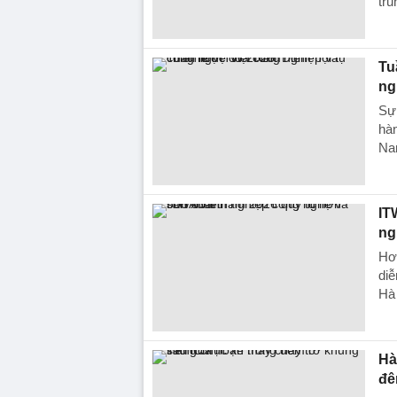
tr
Tu
ng
Sự 
hàn
Na
IT
ng
Hơn
diễ
Hà 
Hà
đê