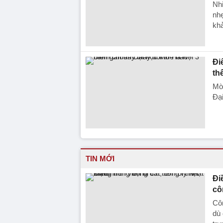
Nhi
nh
khả
Đi
th
Mờ
Đại
TIN MỚI
Đi
cô
Côn
dù 