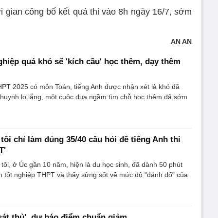
gian công bố kết quả thi vào 8h ngày 16/7, sớm
AN AN
ghiệp quá khó sẽ 'kích cầu' học thêm, dạy thêm
THPT 2025 có môn Toán, tiếng Anh được nhận xét là khó đã
ụ huynh lo lắng, một cuộc đua ngầm tìm chỗ học thêm đã sớm
tôi chỉ làm đúng 35/40 câu hỏi đề tiếng Anh thi
T'
tôi, ở Úc gần 10 năm, hiện là du học sinh, đã dành 50 phút
h tốt nghiệp THPT và thấy sửng sốt về mức độ "đánh đố" của
'sát thủ', dự báo điểm chuẩn giảm