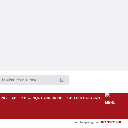
ỐNG
XE
KHOA HỌC CÔNG NGHỆ
CHUYỂN ĐỔI XANH
Liên hệ quảng cáo:
024 36321588