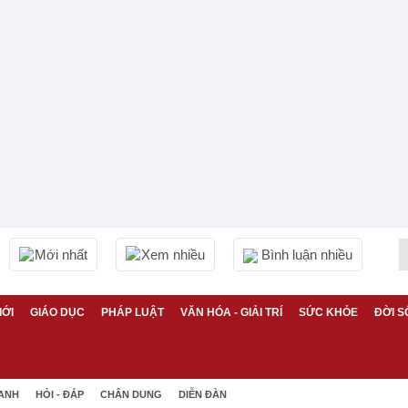
Mới nhất
Xem nhiều
Bình luận nhiều
IỚI
GIÁO DỤC
PHÁP LUẬT
VĂN HÓA - GIẢI TRÍ
SỨC KHỎE
ĐỜI S
 ANH
HỎI - ĐÁP
CHÂN DUNG
DIỄN ĐÀN