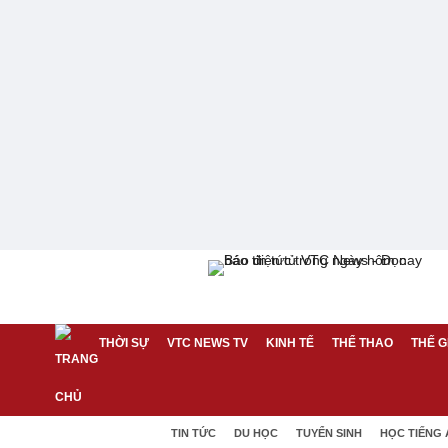
THỜI SỰ
VTC NEWS TV
KINH TẾ
THỂ THAO
THẾ G
TIN TỨC
DU HỌC
TUYỂN SINH
HỌC TIẾNG