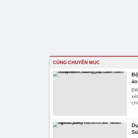
CÙNG CHUYÊN MỤC
Bộ
ảo
Đến
xé
chí
Dự
Sứ