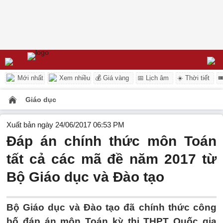
Mới nhất
Xem nhiều
💰 Giá vàng
📅 Lịch âm
☀️ Thời tiết

Giáo dục
Xuất bản ngày 24/06/2017 06:53 PM
Đáp án chính thức môn Toán
tất cả các mã đề năm 2017 từ
Bộ Giáo dục và Đào tạo
Bộ Giáo dục và Đào tạo đã chính thức công
bố đáp án môn Toán kỳ thi THPT Quốc gia