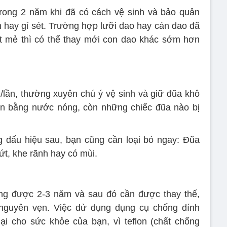
rong 2 năm khi đã có cách vệ sinh và bảo quản
 hay gỉ sét. Trường hợp lưỡi dao hay cán dao đã
t mẻ thì có thể thay mới con dao khác sớm hơn
/lần, thường xuyên chú ý vệ sinh và giữ đũa khô
ên bằng nước nóng, còn những chiếc đũa nào bị
g dấu hiệu sau, bạn cũng cần loại bỏ ngay: Đũa
ứt, khe rãnh hay có mùi.
ụng được 2-3 năm và sau đó cần được thay thế,
 nguyên vẹn. Việc dử dụng dụng cụ chống dính
hại cho sức khỏe của bạn, vì teflon (chất chống