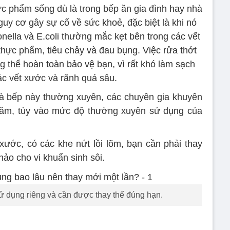
ực phẩm sống dù là trong bếp ăn gia đình hay nhà
uy cơ gây sự cố về sức khoẻ, đặc biệt là khi nó
nella và E.coli thường mắc kẹt bên trong các vết
thực phẩm, tiêu chảy và đau bụng. Việc rửa thớt
 thể hoàn toàn bảo vệ bạn, vì rất khó làm sạch
ác vết xước và rãnh quá sâu.
hà bếp này thường xuyên, các chuyên gia khuyên
 năm, tùy vào mức độ thường xuyên sử dụng của
 xước, có các khe nứt lồi lõm, bạn cần phải thay
 hảo cho vi khuẩn sinh sôi.
ử dụng riêng và cần được thay thế đúng hạn.