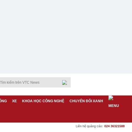
ỐNG
XE
KHOA HỌC CÔNG NGHỆ
CHUYỂN ĐỔI XANH
Liên hệ quảng cáo:
024 36321588