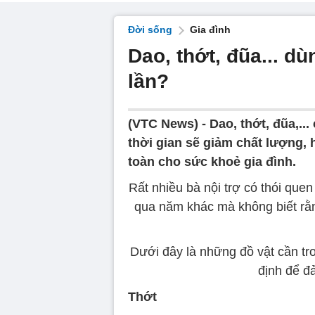
Đời sống
Gia đình
Dao, thớt, đũa... d
lần?
(VTC News) -
Dao, thớt, đũa,..
thời gian sẽ giảm chất lượng,
toàn cho sức khoẻ gia đình.
Rất nhiều bà nội trợ có thói que
qua năm khác mà không biết rằn
Dưới đây là những đồ vật cần tr
định để đ
Thớt