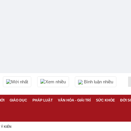
Mới nhất
Xem nhiều
Bình luận nhiều
IỚI
GIÁO DỤC
PHÁP LUẬT
VĂN HÓA - GIẢI TRÍ
SỨC KHỎE
ĐỜI S
Ý KIẾN