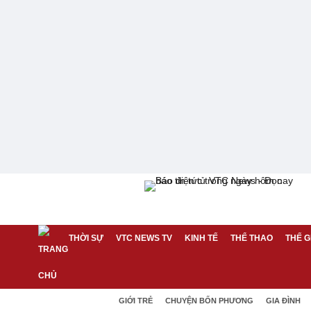
THỜI SỰ
VTC NEWS TV
KINH TẾ
THỂ THAO
THẾ G
GIỚI TRẺ
CHUYỆN BỐN PHƯƠNG
GIA ĐÌNH