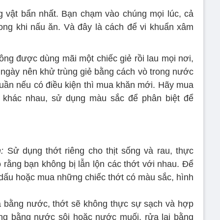
g vật bẩn nhất. Bạn chạm vào chúng mọi lúc, cả
rong khi nấu ăn. Và đây là cách để vi khuẩn xâm
hông được dùng mãi một chiếc giẻ rồi lau mọi nơi,
g ngày nên khử trùng giẻ bằng cách vò trong nước
 tuần nếu có điều kiện thì mua khăn mới. Hãy mua
 khác nhau, sử dụng màu sắc để phân biệt để
:
Sử dụng thớt riêng cho thịt sống và rau, thực
rằng bạn không bị lẫn lộn các thớt với nhau. Để
 dấu hoặc mua những chiếc thớt có màu sắc, hình
 bằng nước, thớt sẽ không thực sự sạch và hợp
ng bằng nước sôi hoặc nước muối, rửa lại bằng