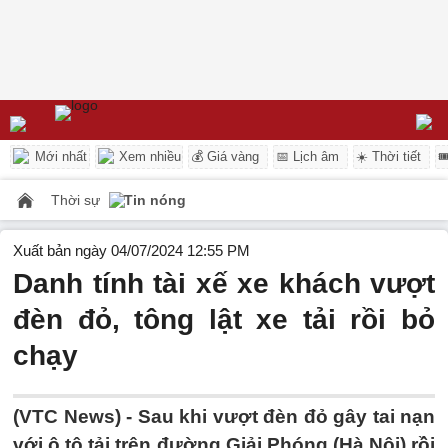
Mới nhất
Xem nhiều
💰 Giá vàng
📅 Lịch âm
☀️ Thời tiết

Thời sự
Tin nóng
Xuất bản ngày 04/07/2024 12:55 PM
Danh tính tài xế xe khách vượt
đèn đỏ, tông lật xe tải rồi bỏ
chạy
(VTC News) -
Sau khi vượt đèn đỏ gây tai nạn
với ô tô tải trên đường Giải Phóng (Hà Nội) rồi