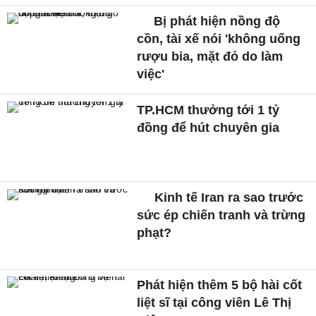
Bị phát hiện nồng độ
cồn, tài xế nói 'không uống
rượu bia, mặt đỏ do làm
việc'
TP.HCM thưởng tới 1 tỷ
đồng để hút chuyên gia
Kinh tế Iran ra sao trước
sức ép chiến tranh và trừng
phạt?
Phát hiện thêm 5 bộ hài cốt
liệt sĩ tại công viên Lê Thị