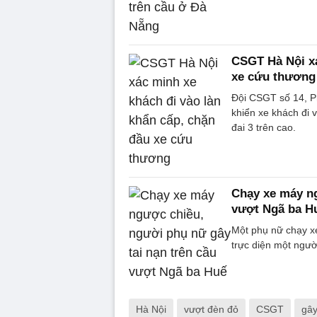
CSGT Hà Nội xá
xe cứu thương
Đội CSGT số 14, P
khiển xe khách đi
đai 3 trên cao.
Chạy xe máy ng
vượt Ngã ba H
Một phụ nữ chạy x
trực diện một ngườ
Hà Nội
vượt đèn đỏ
CSGT
gây