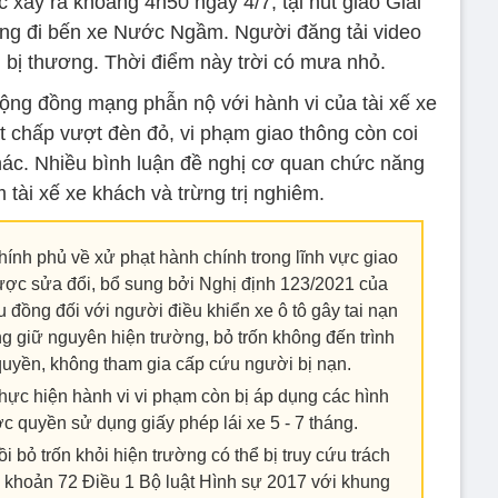
 xảy ra khoảng 4h50 ngày 4/7, tại nút giao Giải
g đi bến xe Nước Ngầm. Người đăng tải video
ải bị thương. Thời điểm này trời có mưa nhỏ.
ộng đồng mạng phẫn nộ với hành vi của tài xế xe
t chấp vượt đèn đỏ, vi phạm giao thông còn coi
ác. Nhiều bình luận đề nghị cơ quan chức năng
 tài xế xe khách và trừng trị nghiêm.
ính phủ về xử phạt hành chính trong lĩnh vực giao
ợc sửa đổi, bổ sung bởi Nghị định 123/2021 của
ệu đồng đối với người điều khiển xe ô tô gây tai nạn
g giữ nguyên hiện trường, bỏ trốn không đến trình
quyền, không tham gia cấp cứu người bị nạn.
thực hiện hành vi vi phạm còn bị áp dụng các hình
c quyền sử dụng giấy phép lái xe 5 - 7 tháng.
i bỏ trốn khỏi hiện trường có thể bị truy cứu trách
i khoản 72 Điều 1 Bộ luật Hình sự 2017 với khung