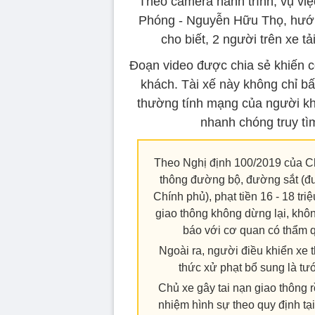
Theo camera hành trình, vụ việc
Phóng - Nguyễn Hữu Thọ, hướn
cho biết, 2 người trên xe t
Đoạn video được chia sẻ khiến c
khách. Tài xế này không chỉ bấ
thường tính mạng của người kh
nhanh chóng truy tìm
Theo Nghị định 100/2019 của Ch
thông đường bộ, đường sắt (đư
Chính phủ), phạt tiền 16 - 18 tri
giao thông không dừng lại, khôn
báo với cơ quan có thẩm 
Ngoài ra, người điều khiển xe 
thức xử phạt bổ sung là tướ
Chủ xe gây tai nạn giao thông rồ
nhiệm hình sự theo quy định tạ