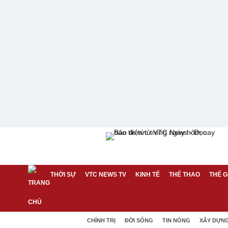
THỜI SỰ
VTC NEWS TV
KINH TẾ
THỂ THAO
THẾ G
CHÍNH TRỊ
ĐỜI SỐNG
TIN NÓNG
XÂY DỰN