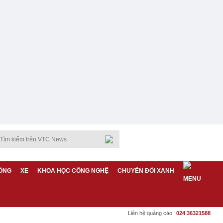
ỐNG
XE
KHOA HỌC CÔNG NGHỆ
CHUYỂN ĐỔI XANH
Liên hệ quảng cáo:
024 36321588