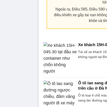
hì
Ngoài ra, Điều 585, Điều 590
điều khiển xe gây tai nạn không
khỏe và tí
Xe khách 15H-0
Tài xế xe khách 15
không người tại Đì
Ô tô lao sang
trên cầu ở Đà 
Ô tô loại 4 chỗ mà
sang làn đường ngư