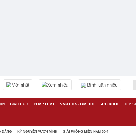
Mới nhất
Xem nhiều
Bình luận nhiều
IỚI
GIÁO DỤC
PHÁP LUẬT
VĂN HÓA - GIẢI TRÍ
SỨC KHỎE
ĐỜI S
G ĐẢNG
KỶ NGUYÊN VƯƠN MÌNH
GIẢI PHÓNG MIỀN NAM 30-4