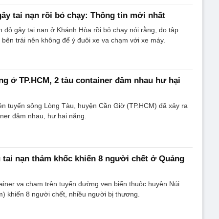
gây tai nạn rồi bỏ chạy: Thông tin mới nhất
iển đỏ gây tai nạn ở Khánh Hòa rồi bỏ chạy nói rằng, do tập
a bên trái nên không để ý đuôi xe va chạm với xe máy.
ông ở TP.HCM, 2 tàu container đâm nhau hư hại
rên tuyến sông Lòng Tàu, huyện Cần Giờ (TP.HCM) đã xảy ra
ainer đâm nhau, hư hại nặng.
 tai nạn thảm khốc khiến 8 người chết ở Quảng
ainer va chạm trên tuyến đường ven biển thuộc huyện Núi
 khiến 8 người chết, nhiều người bị thương.