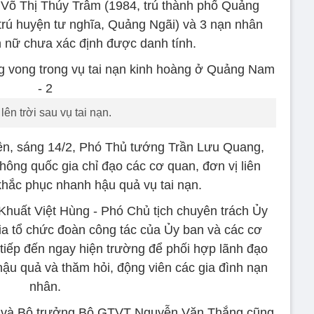
, Võ Thị Thúy Trâm (1984, trú thành phố Quảng
trú huyện tư nghĩa, Quảng Ngãi) và 3 nạn nhân
 nữ chưa xác định được danh tính.
lên trời sau vụ tai nạn.
trên, sáng 14/2, Phó Thủ tướng Trần Lưu Quang,
hông quốc gia chỉ đạo các cơ quan, đơn vị liên
khắc phục nhanh hậu quả vụ tai nạn.
huất Việt Hùng - Phó Chủ tịch chuyên trách Ủy
ia tổ chức đoàn công tác của Ủy ban và các cơ
 tiếp đến ngay hiện trường để phối hợp lãnh đạo
ậu quả và thăm hỏi, động viên các gia đình nạn
nhân.
 và Bộ trưởng Bộ GTVT Nguyễn Văn Thắng cũng