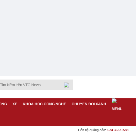
ỐNG
XE
KHOA HỌC CÔNG NGHỆ
CHUYỂN ĐỔI XANH
Liên hệ quảng cáo:
024 36321588