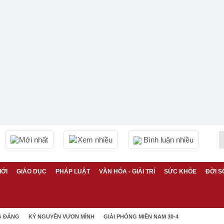
Mới nhất
Xem nhiều
Bình luận nhiều
IỚI
GIÁO DỤC
PHÁP LUẬT
VĂN HÓA - GIẢI TRÍ
SỨC KHỎE
ĐỜI S
G ĐẢNG
KỶ NGUYÊN VƯƠN MÌNH
GIẢI PHÓNG MIỀN NAM 30-4