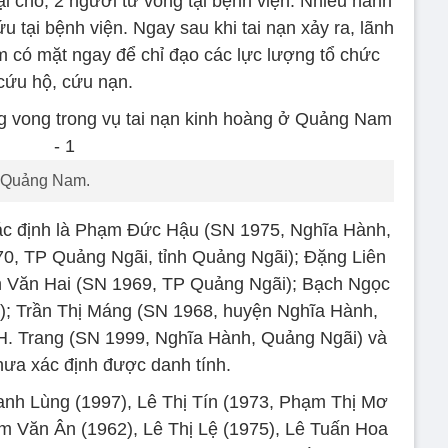
ại chỗ, 2 người tử vong tại bệnh viện. Nhiều hành
 tại bệnh viện. Ngay sau khi tai nạn xảy ra, lãnh
có mặt ngay để chỉ đạo các lực lượng tổ chức
cứu hộ, cứu nạn.
ở Quảng Nam.
ác định là Phạm Đức Hậu (SN 1975, Nghĩa Hành,
0, TP Quảng Ngãi, tỉnh Quảng Ngãi); Đặng Liên
h Văn Hai (SN 1969, TP Quảng Ngãi); Bạch Ngọc
); Trần Thị Máng (SN 1968, huyện Nghĩa Hành,
H. Trang (SN 1999, Nghĩa Hành, Quảng Ngãi) và
ưa xác định được danh tính.
nh Lùng (1997), Lê Thị Tín (1973, Phạm Thị Mơ
m Văn Ân (1962), Lê Thị Lệ (1975), Lê Tuấn Hoa