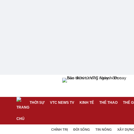
THỜI SỰ
VTC NEWS TV
KINH TẾ
THỂ THAO
THẾ G
CHÍNH TRỊ
ĐỜI SỐNG
TIN NÓNG
XÂY DỰN