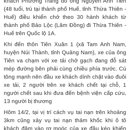
khách Phương Trang do ông Nguyễn Anh Tiên
(48 tuổi, trú tại thành phố Huế, tỉnh Thừa Thiên -
Huế) điều khiển chở theo 30 hành khách từ
thành phố Bảo Lộc (Lâm Đồng) đi Thừa Thiên -
Huế trên Quốc lộ 1A.
Khi đến thôn Tiên Xuân 1 (xã Tam Anh Nam,
huyện Núi Thành, tỉnh Quảng Nam), xe của ông
Tiên va chạm với xe tải chở gạch đang đỗ sát
mép đường bên phải cùng chiều phía trước. Cú
tông mạnh nên đầu xe khách dính chặt vào đuôi
xe tải, 2 người trên xe khách chết tại chỗ, 1
người chết sau khi đưa đến bệnh viện cấp cứu,
13 người bị thương
Hôm 14/2, tại vị trí cách vụ tai nạn trên khoảng
3km cũng xảy vụ tai nạn thảm khốc khi ô tô
khách đâm vào rơ moóc của xe đầu kéo khiến