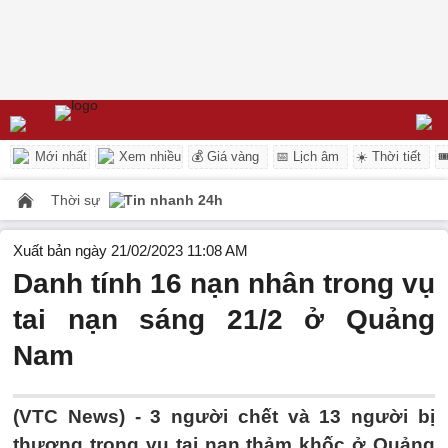
Mới nhất
Xem nhiều
💰 Giá vàng
📅 Lịch âm
☀️ Thời tiết

Thời sự
Tin nhanh 24h
Xuất bản ngày 21/02/2023 11:08 AM
Danh tính 16 nạn nhân trong vụ
tai nạn sáng 21/2 ở Quảng
Nam
(VTC News) -
3 người chết và 13 người bị
thương trong vụ tai nạn thảm khốc ở Quảng