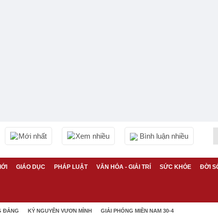
Mới nhất
Xem nhiều
Bình luận nhiều
IỚI
GIÁO DỤC
PHÁP LUẬT
VĂN HÓA - GIẢI TRÍ
SỨC KHỎE
ĐỜI S
G ĐẢNG
KỶ NGUYÊN VƯƠN MÌNH
GIẢI PHÓNG MIỀN NAM 30-4