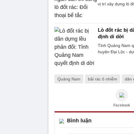
vị trí xây dựng lò 
Lò đốt rác bị 
định di dời
Tỉnh Quảng Nam quy
huyện Đại Lộc - dự
Quảng Nam
bãi rác ô nhiễm
dân 
Facebook
Bình luận