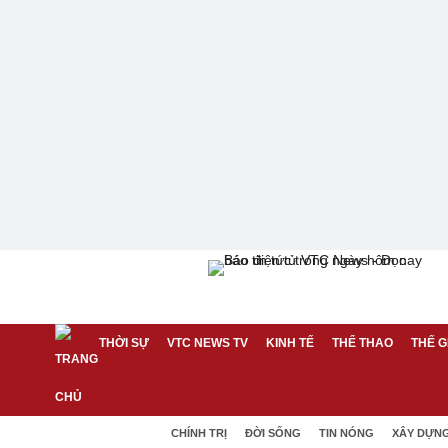
THỜI SỰ
VTC NEWS TV
KINH TẾ
THỂ THAO
THẾ G
CHÍNH TRỊ
ĐỜI SỐNG
TIN NÓNG
XÂY DỰN