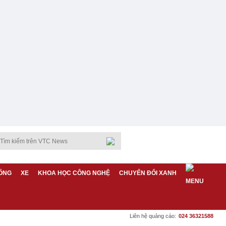
ỐNG
XE
KHOA HỌC CÔNG NGHỆ
CHUYỂN ĐỔI XANH
Liên hệ quảng cáo:
024 36321588