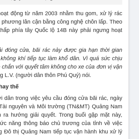
 hoạt động từ năm 2003 nhằm thu gom, xử lý rác
a phương lân cận bằng công nghệ chôn lấp. Theo
 thấp phía tây Quốc lộ 14B này phải ngưng hoạt
hải đóng cửa, bãi rác này được gia hạn thời gian
 không khí tiếp tục làm khổ dân.
Vì quá sức chịu
 chắn với quyết tâm không cho xe của đơn vị vận
ng L.V. (người dân thôn Phú Quý) nói.
hay thế
 dân trong việc yêu cầu đóng cửa bãi rác, ngày
 Tài nguyên và Môi trường (TN&MT) Quảng Nam
m ra hướng giải quyết. Trong buổi gặp mặt này,
ức năng thông báo chủ trương của tỉnh về việc
 Đô thị Quảng Nam tiếp tục vận hành khu xử lý